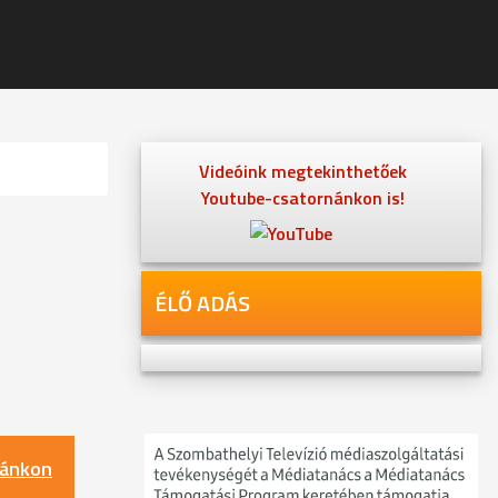
Videóink megtekinthetőek
Youtube-csatornánkon is!
ÉLŐ ADÁS
nánkon