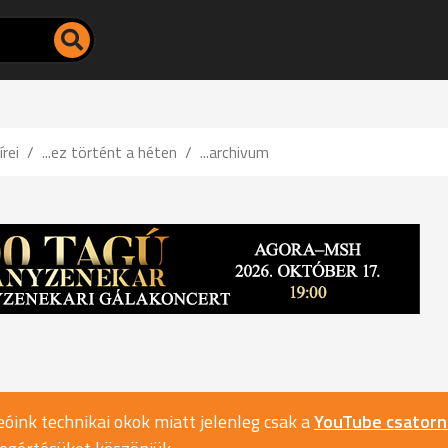
írei
...ez történt a héten
...archivum
óink technikai okok miatt jelenleg csak a
YouTube csator