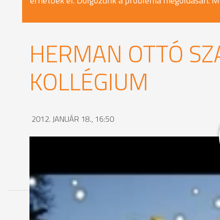
érhetőek el. Dolgozunk a probléma megoldásán. M
HERMAN OTTÓ SZA
KOLLÉGIUM
2012. JANUÁR 18., 16:50
MEGOSZTÁS