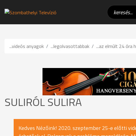
...videós anyagok
...legolvasottabbak
...az elmúlt 24 óra h
SULIRÓL SULIRA
Kedves Nézőink! 2020. szeptember 25-e előtti vide