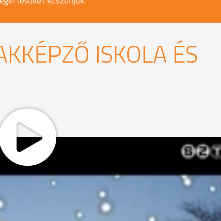
egértésüket köszönjük.
KKÉPZŐ ISKOLA ÉS