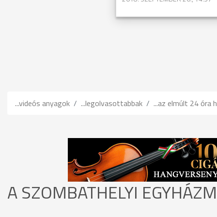
...videós anyagok
...legolvasottabbak
...az elmúlt 24 óra h
A SZOMBATHELYI EGYHÁZME