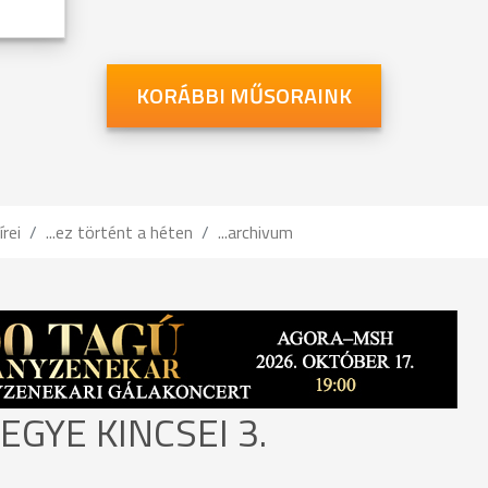
KORÁBBI MŰSORAINK
írei
...ez történt a héten
...archivum
GYE KINCSEI 3.