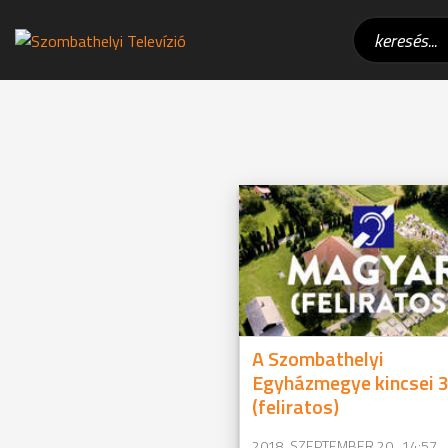
A Szombathelyi
Egyházmegye kincsei 3
(feliratos)
2018. SZEPTEMBER 20., 14:57