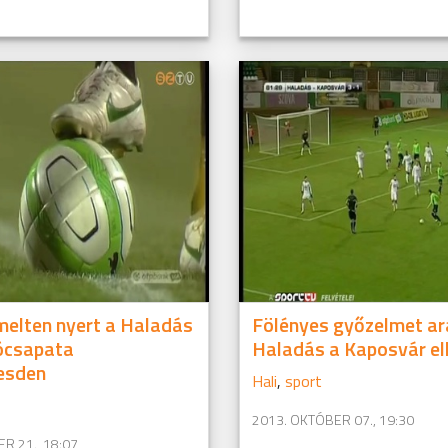
elten nyert a Haladás
Fölényes győzelmet ar
ócsapata
Haladás a Kaposvár el
esden
Hali
,
sport
2013. OKTÓBER 07., 19:30
R 21., 18:07