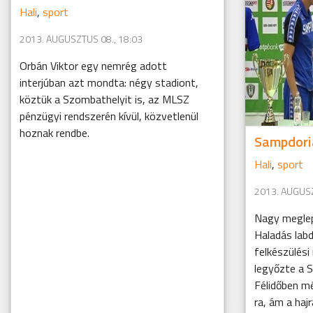
Hali
,
sport
2013. AUGUSZTUS 08., 18:03
Orbán Viktor egy nemrég adott
interjúban azt mondta: négy stadiont,
köztük a Szombathelyit is, az MLSZ
pénzügyi rendszerén kívül, közvetlenül
hoznak rendbe.
Sampdori
Hali
,
sport
2013. AUGUSZ
Nagy meglep
Haladás lab
felkészülés
legyőzte a 
Félidőben m
ra, ám a hajr