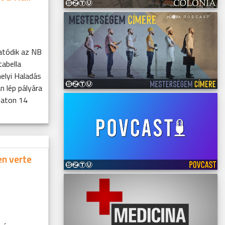
atódik az NB
tabella
elyi Haladás
n lép pályára
baton 14
en verte