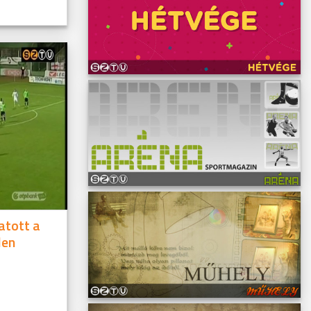
atott a
len