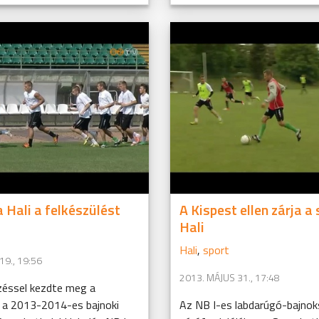
a Hali a felkészülést
A Kispest ellen zárja a
Hali
Hali
,
sport
19., 19:56
2013. MÁJUS 31., 17:48
zéssel kezdte meg a
t a 2013-2014-es bajnoki
Az NB I-es labdarúgó-bajno