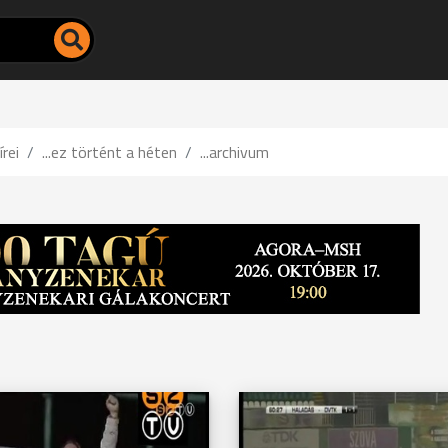
írei
...ez történt a héten
...archivum