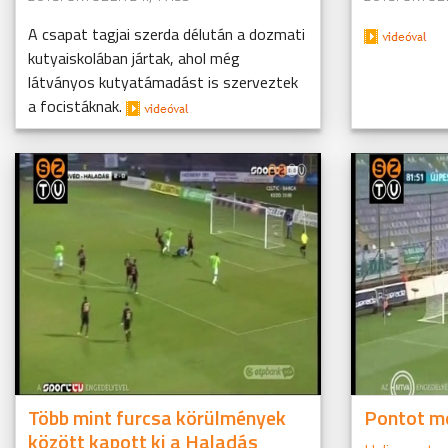
A csapat tagjai szerda délután a dozmati
kutyaiskolában jártak, ahol még
látványos kutyatámadást is szerveztek
a focistáknak.
Több mint furcsa körülmények
Pontot me
között kapott ki a Haladás