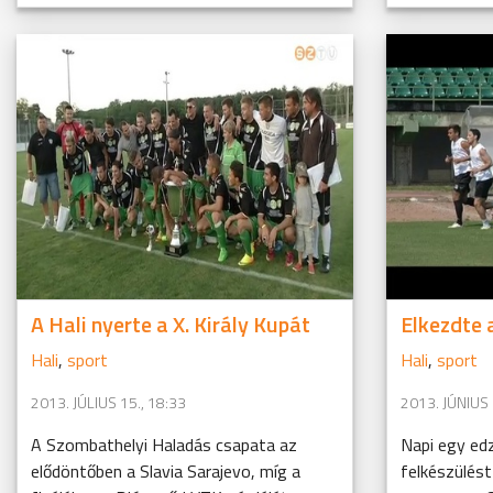
A Hali nyerte a X. Király Kupát
Elkezdte 
Hali
,
sport
Hali
,
sport
2013. JÚLIUS 15., 18:33
2013. JÚNIUS 
A Szombathelyi Haladás csapata az
Napi egy ed
elődöntőben a Slavia Sarajevo, míg a
felkészülés