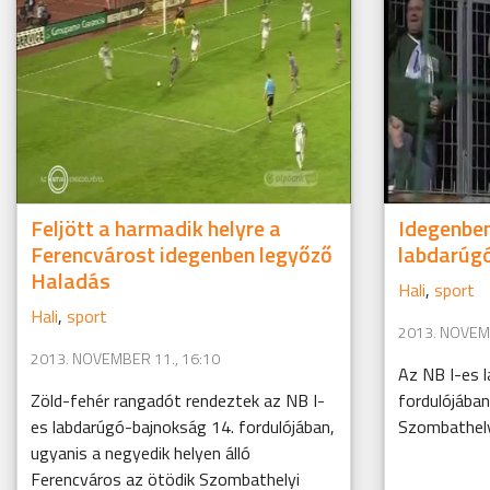
Feljött a harmadik helyre a
Idegenben
Ferencvárost idegenben legyőző
labdarúg
Haladás
Hali
,
sport
Hali
,
sport
2013. NOVEMB
2013. NOVEMBER 11., 16:10
Az NB I-es 
Zöld-fehér rangadót rendeztek az NB I-
fordulójában
es labdarúgó-bajnokság 14. fordulójában,
Szombathely
ugyanis a negyedik helyen álló
Ferencváros az ötödik Szombathelyi