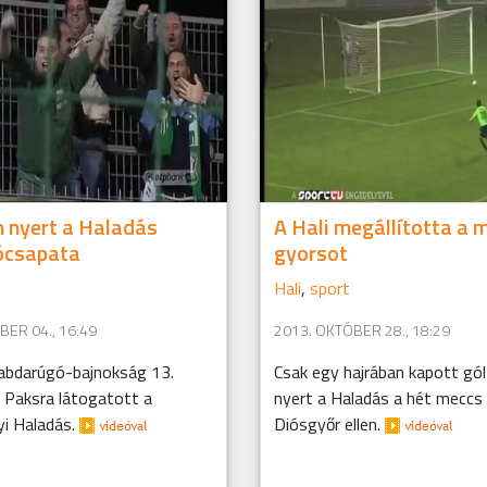
 nyert a Haladás
A Hali megállította a m
ócsapata
gyorsot
Hali
,
sport
ER 04., 16:49
2013. OKTÓBER 28., 18:29
labdarúgó-bajnokság 13.
Csak egy hajrában kapott gó
 Paksra látogatott a
nyert a Haladás a hét meccs 
i Haladás.
Diósgyőr ellen.