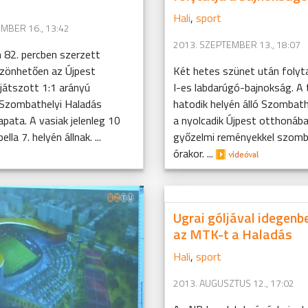
Hali
,
sport
MBER 16., 13:42
2013. SZEPTEMBER 13., 18:07
 82. percben szerzett
szönhetően az Újpest
Két hetes szünet után folyt
játszott 1:1 arányú
I-es labdarúgó-bajnokság. A 
 Szombathelyi Haladás
hatodik helyén álló Szombath
pata. A vasiak jelenleg 10
a nyolcadik Újpest otthonába
lla 7. helyén állnak. ...
győzelmi reményekkel szom
órakor. ...
Ugrai góljával idegenb
az MTK-t a Haladás
Hali
,
sport
2013. AUGUSZTUS 12., 17:02