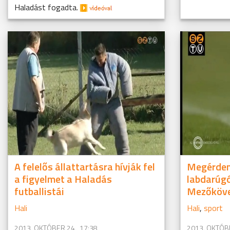
Haladást fogadta.
A felelős állattartásra hívják fel
Megérdem
a figyelmet a Haladás
labdarúg
futballistái
Mezőköv
Hali
Hali
,
sport
2013. OKTÓBER 24., 17:38
2013. OKTÓBE