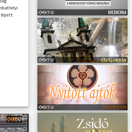
kság
mbathelyi
lépett