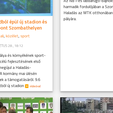
Az NB I-es labdarúgó-bajno
harmadik fordulójában a Szo
Haladás az MTK otthonában 
pályára.
dból épül új stadion és
pont Szombathelyen
ali
,
közélet
,
sport
TUS 28., 18:12
álya és környékének sport-
 célú fejlesztésének első
egújul a Haladás-
A kormány mai ülésén
ek a támogatásáról. 9.6
ntból új stadion