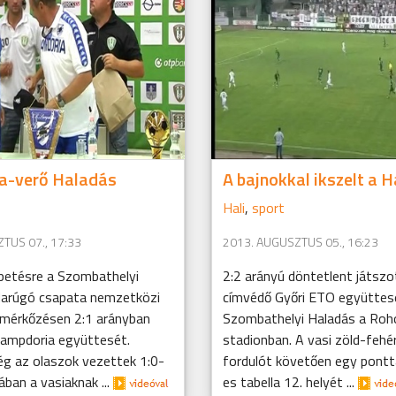
a-verő Haladás
A bajnokkal ikszelt a H
Hali
,
sport
TUS 07., 17:33
2013. AUGUSZTUS 05., 16:23
etésre a Szombathelyi
2:2 arányú döntetlent játszot
darúgó csapata nemzetközi
címvédő Győri ETO együttes
i mérkőzésen 2:1 arányban
Szombathelyi Haladás a Roho
Sampdoria együttesét.
stadionban. A vasi zöld-fehé
ég az olaszok vezettek 1:0-
fordulót követően egy pontta
ában a vasiaknak ...
es tabella 12. helyét ...