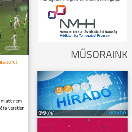
MŰSORAINK
iskolci
l miatt nem
óta veretlen