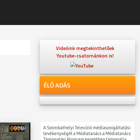
Videóink megtekinthetőek
Youtube-csatornánkon is!
ÉLŐ ADÁS