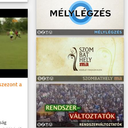
 szezont a
kság