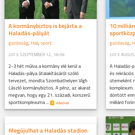
A kormánybiztos is bejárta a
10 milliár
Haladás-pályát
sportköz
gazdaság
,
Hali
,
sport
gazdaság
,
H
2013. SZEPTEMBER 12., 18:09
2013. AUGUSZ
2-3 hét múlva a kormány elé kerül a
A Haladás-p
Haladás-pálya átalakításáról szóló
és rekrációs
tervezet, mondta Szombathelyen Vígh
ütemeként m
László kormánybiztos. A pénz, az akarat
komplexum. 
megvan, hogy egy 21. századi, korszerű
döntött enn
sportkomplexuma ...
milliárd fori
Megújulhat a Haladás stadion