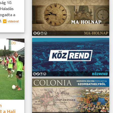
ság 10.
 Haladás
fogadta a
t.
n
t a Hali