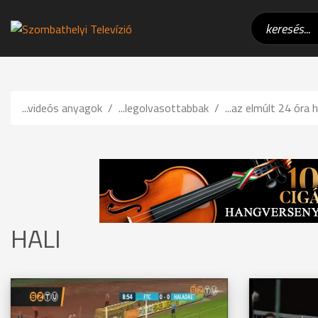
...videós anyagok
...legolvasottabbak
...az elmúlt 24 óra h
HALI