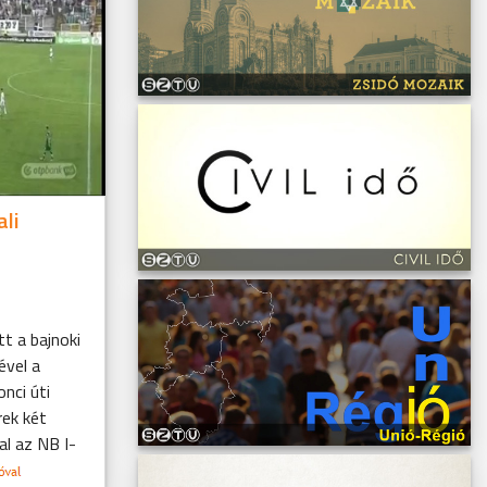
ali
t a bajnoki
ével a
nci úti
rek két
l az NB I-