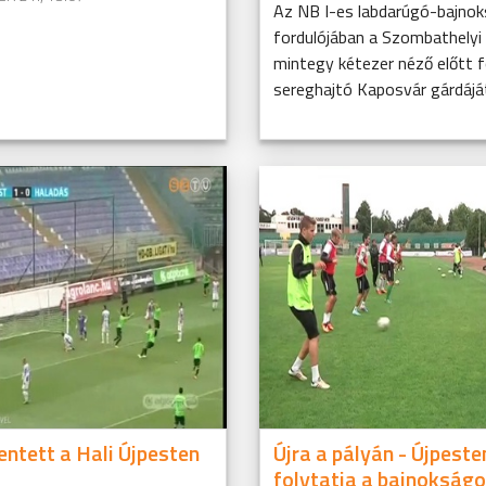
Az NB I-es labdarúgó-bajnok
fordulójában a Szombathelyi
mintegy kétezer néző előtt 
sereghajtó Kaposvár gárdájá
ntett a Hali Újpesten
Újra a pályán - Újpeste
folytatja a bajnokságo