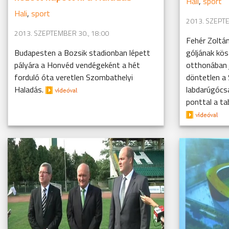
Hali
,
sport
Hali
,
sport
2013. SZEPTE
2013. SZEPTEMBER 30., 18:00
Fehér Zoltán
Budapesten a Bozsik stadionban lépett
góljának kö
pályára a Honvéd vendégeként a hét
otthonában 
forduló óta veretlen Szombathelyi
döntetlen a
Haladás.
labdarúgócsa
ponttal a tabe