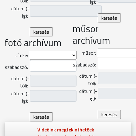
tól):
ig):
dátum (-
ig):
műsor
archívum
fotó archívum
műsor:
címke:
szabadszó:
szabadszó:
dátum (-
dátum (-
tól):
tól):
dátum (-
dátum (-
ig):
ig):
Videóink megtekinthetőek