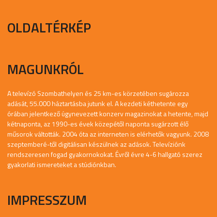
OLDALTÉRKÉP
MAGUNKRÓL
A televízó Szombathelyen és 25 km-es körzetében sugározza
adását, 55.000 háztartásba jutunk el. A kezdeti kéthetente egy
órában jelentkező úgynevezett konzerv magazinokat a hetente, majd
kétnaponta, az 1990-es évek közepétől naponta sugárzott élő
műsorok váltották. 2004 óta az interneten is elérhetők vagyunk. 2008
szeptemberé-től digitálisan készülnek az adások. Televíziónk
rendszeresen fogad gyakornokokat. Évről évre 4-6 hallgató szerez
gyakorlati ismereteket a stúdiónkban.
IMPRESSZUM