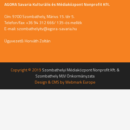
AGORA Savaria Kulturális és Médiaközpont Nonprofit Kft.
Cím: 9700 Szombathely, Márius 15. tér 5.
Telefon/fax: +36 94 312 666/ 135-ös mellék
E-mail:
szombathelyitv@agora-savaria.hu
Ügyvezető: Horváth Zoltán
Copyright © 2019
Szombathelyi Médiaközpont Nonprofit Kft. &
Szombathely MJV Önkormányzata
Design & CMS by
Webmark Europe