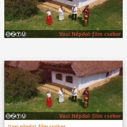
Vasi népdal-film csokor