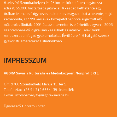
A televízó Szombathelyen és 25 km-es körzetében sugározza
adását, 55.000 háztartásba jutunk el. A kezdeti kéthetente egy
órában jelentkező úgynevezett konzerv magazinokat a hetente, majd
kétnaponta, az 1990-es évek közepétől naponta sugárzott élő
műsorok váltották. 2004 óta az interneten is elérhetők vagyunk. 2008
szeptemberé-től digitálisan készülnek az adások. Televíziónk
rendszeresen fogad gyakornokokat. Évről évre 4-6 hallgató szerez
gyakorlati ismereteket a stúdiónkban.
IMPRESSZUM
AGORA Savaria Kulturális és Médiaközpont Nonprofit Kft.
Cím: 9700 Szombathely, Márius 15. tér 5.
Telefon/fax: +36 94 312 666/ 135-ös mellék
E-mail:
szombathelyitv@agora-savaria.hu
Ügyvezető: Horváth Zoltán