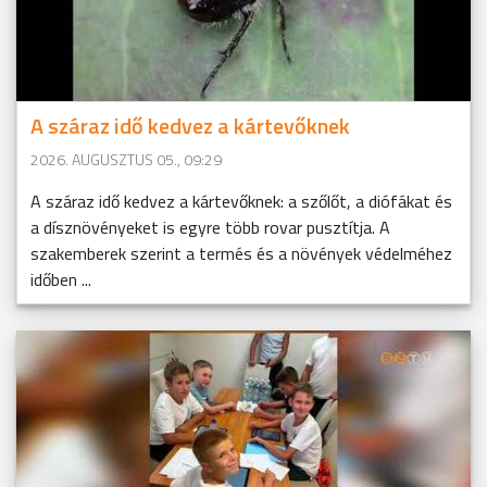
A száraz idő kedvez a kártevőknek
2026. AUGUSZTUS 05., 09:29
A száraz idő kedvez a kártevőknek: a szőlőt, a diófákat és
a dísznövényeket is egyre több rovar pusztítja. A
szakemberek szerint a termés és a növények védelméhez
időben ...