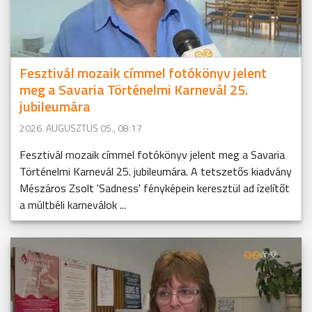
Fesztivál mozaik címmel fotókönyv jelent
meg a Savaria Történelmi Karnevál 25.
jubileumára
2026. AUGUSZTUS 05., 08:17
Fesztivál mozaik címmel fotókönyv jelent meg a Savaria
Történelmi Karnevál 25. jubileumára. A tetszetős kiadvány
Mészáros Zsolt 'Sadness' fényképein keresztül ad ízelítőt
a múltbéli karneválok ...