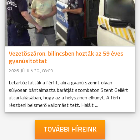
Vezetőszáron, bilincsben hozták az 59 éves
gyanúsítottat
2026. JÚLIUS 30., 08:09
Letartóztatták a férfit, aki a gyanú szerint olyan
súlyosan bántalmazta barátját szombaton Szent Gellért
utcai lakásában, hogy az a helyszínen elhunyt. A férfi
részbeni beismerő vallomást tett. Halált ...
TOVÁBBI HÍREINK