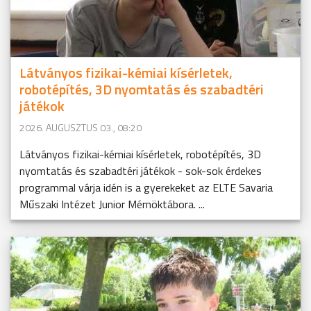
Látványos fizikai-kémiai kísérletek,
robotépítés, 3D nyomtatás és szabadtéri
játékok
2026. AUGUSZTUS 03., 08:20
Látványos fizikai-kémiai kísérletek, robotépítés, 3D
nyomtatás és szabadtéri játékok - sok-sok érdekes
programmal várja idén is a gyerekeket az ELTE Savaria
Műszaki Intézet Junior Mérnöktábora. ...