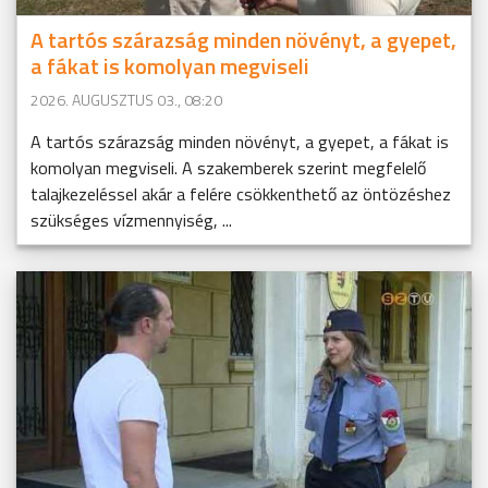
A tartós szárazság minden növényt, a gyepet,
a fákat is komolyan megviseli
2026. AUGUSZTUS 03., 08:20
A tartós szárazság minden növényt, a gyepet, a fákat is
komolyan megviseli. A szakemberek szerint megfelelő
talajkezeléssel akár a felére csökkenthető az öntözéshez
szükséges vízmennyiség, ...