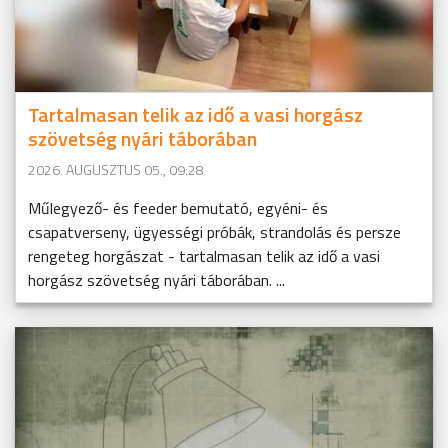
Tartalmasan telik az idő a vasi horgász
szövetség nyári táborában
2026. AUGUSZTUS 05., 09:28
Műlegyező- és feeder bemutató, egyéni- és
csapatverseny, ügyességi próbák, strandolás és persze
rengeteg horgászat - tartalmasan telik az idő a vasi
horgász szövetség nyári táborában. ...