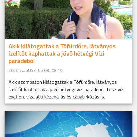
Akik kilátogattak a Tófürdőre, látványos
ízelítőt kaphattak a jövő hétvégi Vízi
parádéból
2026. AUGUSZTUS 03., 08:19
Akik szombaton kilátogattak a Tófürdőre, látványos
ízelítőt kaphattak a jövő hétvégi Vízi parádéból. Lesz vízi
exatlon, vízalatti kézenállás és cápabirkózás is.