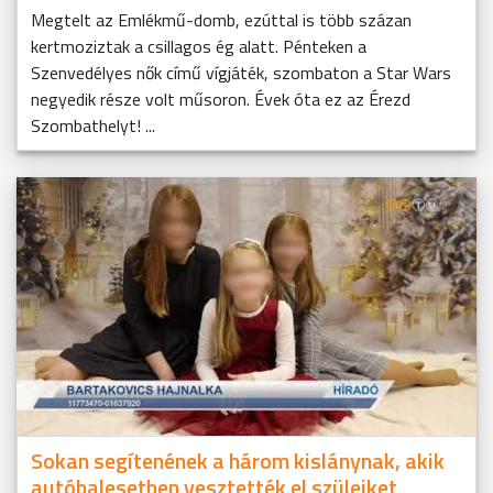
Megtelt az Emlékmű-domb, ezúttal is több százan
kertmoziztak a csillagos ég alatt. Pénteken a
Szenvedélyes nők című vígjáték, szombaton a Star Wars
negyedik része volt műsoron. Évek óta ez az Érezd
Szombathelyt! ...
Sokan segítenének a három kislánynak, akik
autóbalesetben vesztették el szüleiket