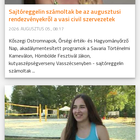
Sajtóreggelin számoltak be az augusztusi
rendezvényekről a vasi civil szervezetek
2026. AUGUSZTUS 05., 08:17
Kőszegi Ostromnapok, Őrségi érték- és Hagyományőrző
Nap, akadálymentesített programok a Savaria Történelmi
Karneválon, Hömbölde Fesztivál Jákon,
kutyaszépségverseny Vasszécsenyben - sajtóreggelin
számoltak ...