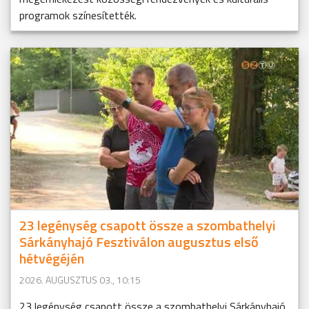
programok színesítették.
23 legénység csapott össze a szombathelyi
Sárkányhajó Fesztiválon augusztus első
hétvégéjén
2026. AUGUSZTUS 03., 10:15
23 legénység csapott össze a szombathelyi Sárkányhajó