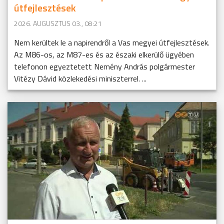
útfejlesztések
2026. AUGUSZTUS 03., 08:21
Nem kerültek le a napirendről a Vas megyei útfejlesztések.
Az M86-os, az M87-es és az északi elkerülő ügyében
telefonon egyeztetett Nemény András polgármester
Vitézy Dávid közlekedési miniszterrel. ...