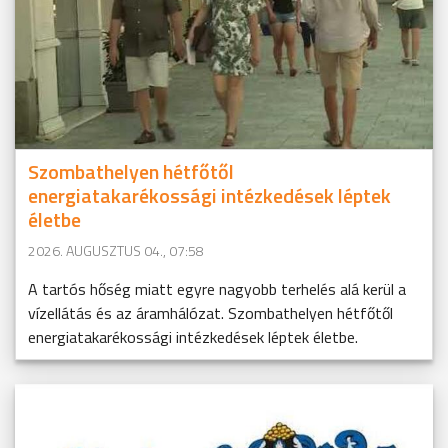
Szombathelyen hétfőtől
energiatakarékossági intézkedések léptek
életbe
2026. AUGUSZTUS 04., 07:58
A tartós hőség miatt egyre nagyobb terhelés alá kerül a
vízellátás és az áramhálózat. Szombathelyen hétfőtől
energiatakarékossági intézkedések léptek életbe.