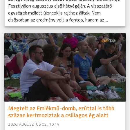
Fesztiválon augusztus első hétvégéjén. A visszatérő
egységek mellett újoncok is rajthoz álltak. Nem
elsősorban az eredmény volt a fontos, hanem az ...
Megtelt az Emlékmű-domb, ezúttal is több
százan kertmoziztak a csillagos ég alatt
2026. AUGUSZTUS 03., 10:14