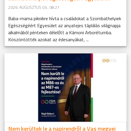
2026. AUGUSZTUS 03., 08:21
Baba-mama piknikre hívta a családokat a Szombathelyiek
Egészségéért Egyesület az anyatejes táplálás világnapja
alkalmából pénteken délelőtt a Kámoni Arborétumba.
Köszöntötték azokat az édesanyákat, ...
Nem kerültek le a napirendről a Vas megyei