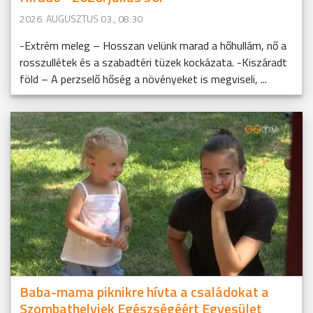
2026. AUGUSZTUS 03., 08:30
-Extrém meleg – Hosszan velünk marad a hőhullám, nő a
rosszullétek és a szabadtéri tüzek kockázata. -Kiszáradt
föld – A perzselő hőség a növényeket is megviseli, ...
Baba-mama piknikre hívta a családokat a
Szombathelyiek Egészségéért Egyesület