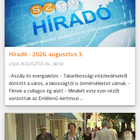
Híradó - 2026. augusztus 3.
2026. AUGUSZTUS 04., 08:02
-Aszály és energiakrízis - Takarékossági intézkedésekről
döntött a város, a lakosságtól is önmérsékletet várnak. -
Filmek a csillagos ég alatt - Mindkét este ezer nézőt
vonzottak az Emlékmű-kertmozi ...