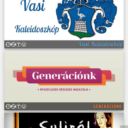
Műsoraink