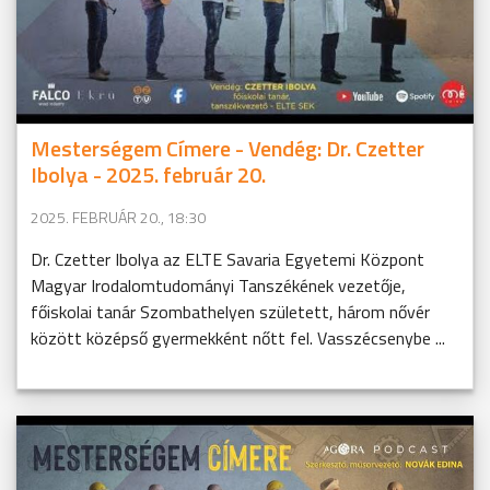
Mesterségem Címere - Vendég: Dr. Czetter
Ibolya - 2025. február 20.
2025. FEBRUÁR 20., 18:30
Dr. Czetter Ibolya az ELTE Savaria Egyetemi Központ
Magyar Irodalomtudományi Tanszékének vezetője,
főiskolai tanár Szombathelyen született, három nővér
között középső gyermekként nőtt fel. Vasszécsenybe ...