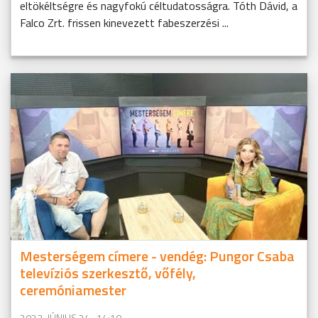
eltökéltségre és nagyfokú céltudatosságra. Tóth Dávid, a
Falco Zrt. frissen kinevezett fabeszerzési ...
Mesterségem címere - vendég: Pungor Csaba
televíziós szerkesztő, vőfély,
ceremóniamester
2023. JÚNIUS 24., 14:10