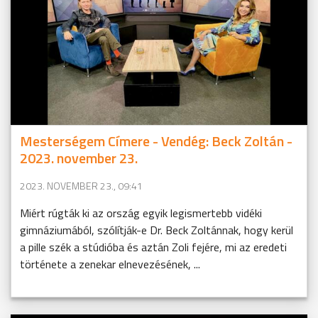
Mesterségem Címere - Vendég: Beck Zoltán -
2023. november 23.
2023. NOVEMBER 23., 09:41
Miért rúgták ki az ország egyik legismertebb vidéki
gimnáziumából, szólítják-e Dr. Beck Zoltánnak, hogy kerül
a pille szék a stúdióba és aztán Zoli fejére, mi az eredeti
története a zenekar elnevezésének, ...