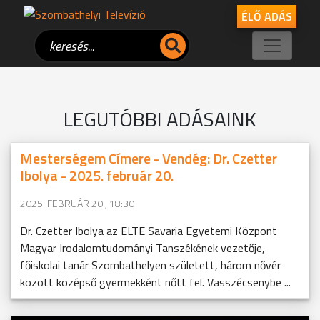
ÉLŐ ADÁS
LEGUTÓBBI ADÁSAINK
Mesterségem Címere - Vendég: Dr. Czetter
Ibolya - 2025. február 20.
2025. FEBRUÁR 20., 18:30
Dr. Czetter Ibolya az ELTE Savaria Egyetemi Központ
Magyar Irodalomtudományi Tanszékének vezetője,
főiskolai tanár Szombathelyen született, három nővér
között középső gyermekként nőtt fel. Vasszécsenybe ...