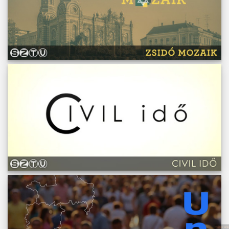
Műsoraink