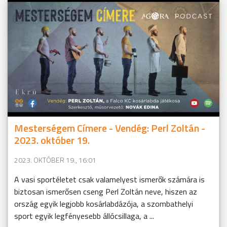
Mesterségem Címere - Vendég: Perl Zoltán -
2023. október 19.
2023. OKTÓBER 19., 16:01
A vasi sportéletet csak valamelyest ismerők számára is
biztosan ismerősen cseng Perl Zoltán neve, hiszen az
ország egyik legjobb kosárlabdázója, a szombathelyi
sport egyik legfényesebb állócsillaga, a ...