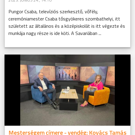
Pungor Csaba, televíziós szerkesztő, vőfély,
ceremóniamester Csaba tősgyökeres szombathelyi, itt
született az általános és a középiskolát is itt végezte és
munkája nagy része is ide köti. A Savariában ...
Mesterségem címere - vendég: Kovács Tamás