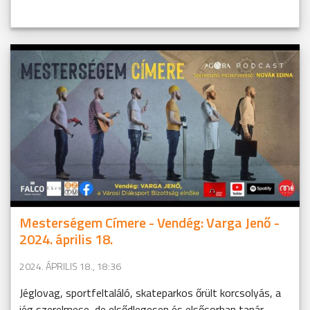
Mesterségem Címere - Vendég: Varga Jenő -
2024. április 18.
2024. ÁPRILIS 18., 18:36
Jéglovag, sportfeltaláló, skateparkos őrült korcsolyás, a
jég szerelmese, de elsődlegesen és elsősorban tanár.