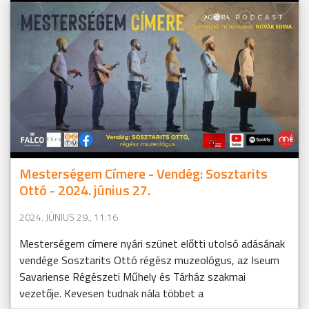
Mesterségem Címere - Vendég: Sosztarits
Ottó - 2024. június 27.
2024. JÚNIUS 29., 11:16
Mesterségem címere nyári szünet előtti utolsó adásának
vendége Sosztarits Ottó régész muzeológus, az Iseum
Savariense Régészeti Műhely és Tárház szakmai
vezetője. Kevesen tudnak nála többet a