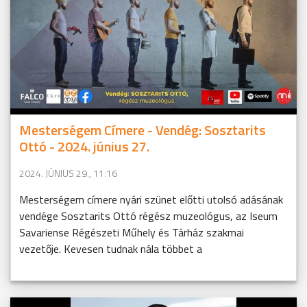
Mesterségem Címere - Vendég: Sosztarits
Ottó - 2024. június 27.
2024. JÚNIUS 29., 11:16
Mesterségem címere nyári szünet előtti utolsó adásának
vendége Sosztarits Ottó régész muzeológus, az Iseum
Savariense Régészeti Műhely és Tárház szakmai
vezetője. Kevesen tudnak nála többet a