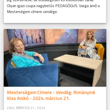
Olyan igazi csupa nagybetűs PEDAGÓGUS. Varga Jenő a
Mesterségem címere vendége.
Mesterségem Címere - Vendég: Rimányiné
Kiss Anikó - 2024. március 21.
2024. MÁRCIUS 21., 10:24