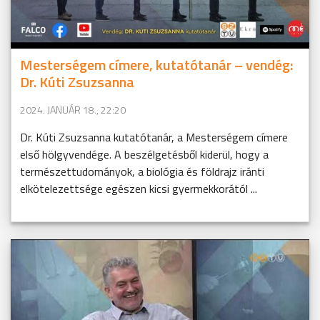
Mesterségem címere, kutatótanár – vendég:
Dr. Kúti Zsuzsanna
2024. JANUÁR 18., 22:20
Dr. Kúti Zsuzsanna kutatótanár, a Mesterségem címere
első hölgyvendége. A beszélgetésből kiderül, hogy a
természettudományok, a biológia és földrajz iránti
elkötelezettsége egészen kicsi gyermekkorától ...