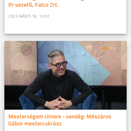
Pr vezető, Falco Zrt.
2023. MÁJUS 18., 10:57
Mesterségem címere - vendég: Mészáros
Gábor mestercukrász