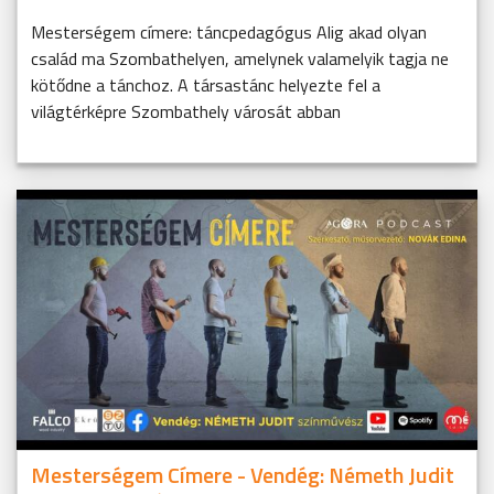
Mesterségem címere: táncpedagógus Alig akad olyan
család ma Szombathelyen, amelynek valamelyik tagja ne
kötődne a tánchoz. A társastánc helyezte fel a
világtérképre Szombathely városát abban
Mesterségem Címere - Vendég: Németh Judit