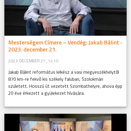
Mesterségem Címere – Vendég: Jakab Bálint -
2023. december 21.
2023. DECEMBER 21., 12:10
Jakab Bálint református lelkész a vasi megyeszékhelytől
870 km-re fekvő kis székely faluban, Szolokmán
született. Hosszú út vezetett Szombathelyre, ahova épp
20 éve érkezett a gyülekezet hívására.