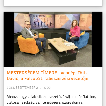
MESTERSÉGEM CÍMERE - vendég: Tóth
Dávid, a Falco Zrt. fabeszerzési vezetője
2023. SZEPTEMBER 21., 19:00
Ahhoz, hogy valaki sikeres vezetővé váljon már fiatalon,
biztosan szükség van tehetségre, szorgalomra,