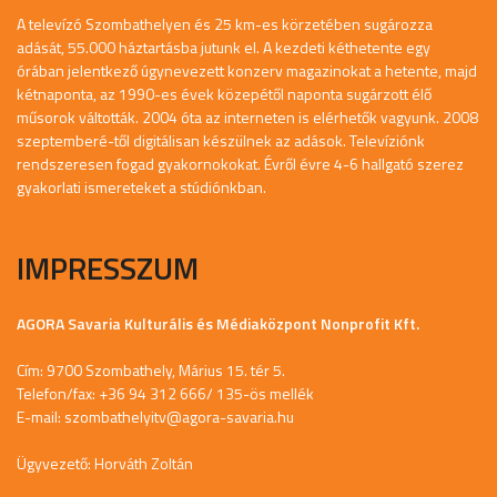
A televízó Szombathelyen és 25 km-es körzetében sugározza
adását, 55.000 háztartásba jutunk el. A kezdeti kéthetente egy
órában jelentkező úgynevezett konzerv magazinokat a hetente, majd
kétnaponta, az 1990-es évek közepétől naponta sugárzott élő
műsorok váltották. 2004 óta az interneten is elérhetők vagyunk. 2008
szeptemberé-től digitálisan készülnek az adások. Televíziónk
rendszeresen fogad gyakornokokat. Évről évre 4-6 hallgató szerez
gyakorlati ismereteket a stúdiónkban.
IMPRESSZUM
AGORA Savaria Kulturális és Médiaközpont Nonprofit Kft.
Cím: 9700 Szombathely, Márius 15. tér 5.
Telefon/fax: +36 94 312 666/ 135-ös mellék
E-mail:
szombathelyitv@agora-savaria.hu
Ügyvezető: Horváth Zoltán