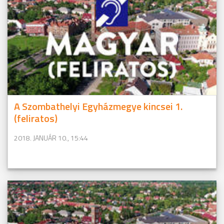
A Szombathelyi Egyházmegye kincsei 1.
(feliratos)
2018. JANUÁR 10., 15:44