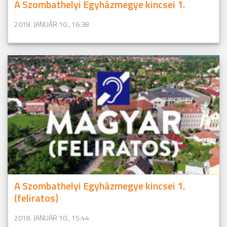
A Szombathelyi Egyházmegye kincsei 1.
2018. JANUÁR 10., 16:38
A Szombathelyi Egyházmegye kincsei 1.
(feliratos)
2018. JANUÁR 10., 15:44