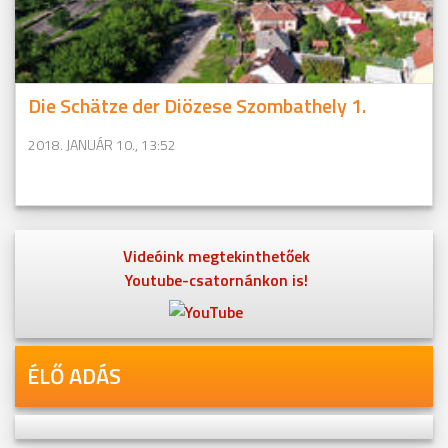
Die Schätze der Diözese Szombathely 1.
2018. JANUÁR 10., 13:52
Videóink megtekinthetőek
Youtube-csatornánkon is!
ÉLŐ ADÁS