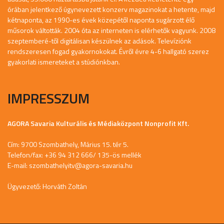
órában jelentkező úgynevezett konzerv magazinokat a hetente, majd
kétnaponta, az 1990-es évek közepétől naponta sugárzott élő
műsorok váltották. 2004 óta az interneten is elérhetők vagyunk. 2008
szeptemberé-től digitálisan készülnek az adások. Televíziónk
rendszeresen fogad gyakornokokat. Évről évre 4-6 hallgató szerez
gyakorlati ismereteket a stúdiónkban.
IMPRESSZUM
AGORA Savaria Kulturális és Médiaközpont Nonprofit Kft.
Cím: 9700 Szombathely, Márius 15. tér 5.
Telefon/fax: +36 94 312 666/ 135-ös mellék
E-mail:
szombathelyitv@agora-savaria.hu
Ügyvezető: Horváth Zoltán