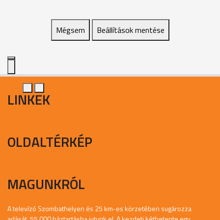
Mégsem
Beállítások mentése
LINKEK
OLDALTÉRKÉP
MAGUNKRÓL
A televízó Szombathelyen és 25 km-es körzetében sugározza
adását, 55.000 háztartásba jutunk el. A kezdeti kéthetente egy