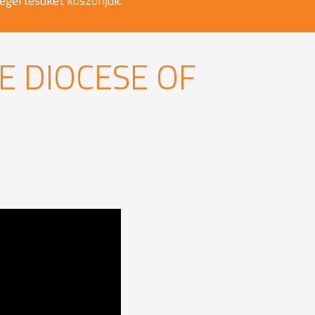
egértésüket köszönjük.
E DIOCESE OF