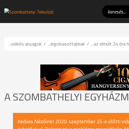
...videós anyagok
...legolvasottabbak
...az elmúlt 24 óra h
A SZOMBATHELYI EGYHÁZME
Kedves Nézőink! 2020. szeptember 25-e előtti vide