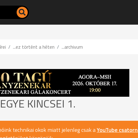
írei
...ez történt a héten
...archivum
GYE KINCSEI 1.
óink technikai okok miatt jelenleg csak a
YouTube csator