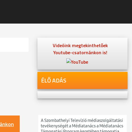
Videóink megtekinthetőek
Youtube-csatornánkon is!
ÉLŐ ADÁS
nánkon