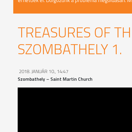
érhetőek el. Dolgozunk a probléma megoldásán. M
TREASURES OF TH
SZOMBATHELY 1.
2018. JANUÁR 10., 14:47
Szombathely – Saint Martin Church