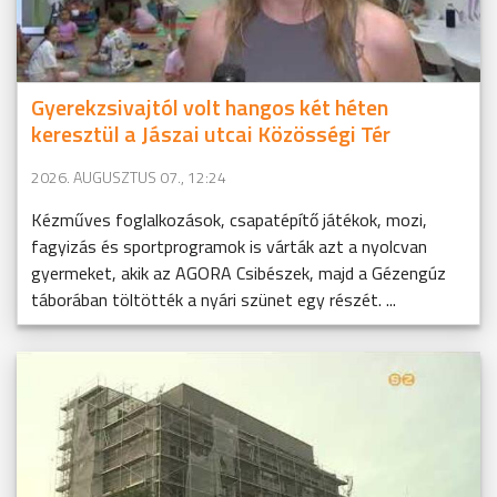
Gyerekzsivajtól volt hangos két héten
keresztül a Jászai utcai Közösségi Tér
2026. AUGUSZTUS 07., 12:24
Kézműves foglalkozások, csapatépítő játékok, mozi,
fagyizás és sportprogramok is várták azt a nyolcvan
gyermeket, akik az AGORA Csibészek, majd a Gézengúz
táborában töltötték a nyári szünet egy részét. ...