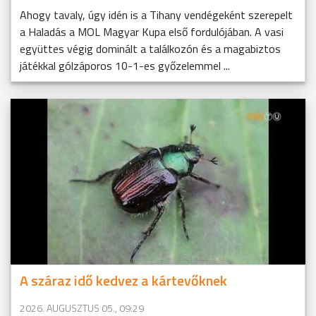
Ahogy tavaly, úgy idén is a Tihany vendégeként szerepelt
a Haladás a MOL Magyar Kupa első fordulójában. A vasi
együttes végig dominált a találkozón és a magabiztos
játékkal gólzáporos 10-1-es győzelemmel ...
A száraz idő kedvez a kártevőknek
2026. AUGUSZTUS 05., 09:29