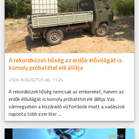
A rekordközeli hőség az erdők élővilágát is
komoly próbatétel elé állítja
2026. AUGUSZTUS 06., 11:24
A rekordközeli hőség nemcsak az embereket, hanem az
erdők élővilágát is komoly próbatétel elé állítja. Vas
vármegyében a kiszáradó vízforrások miatt a vadászok
naponta több ezer liter ...