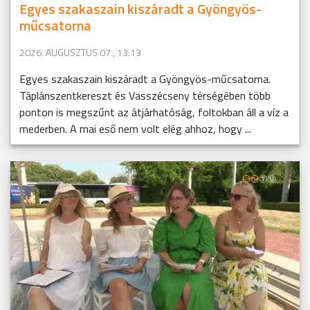
Egyes szakaszain kiszáradt a Gyöngyös-
műcsatorna
2026. AUGUSZTUS 07., 13:13
Egyes szakaszain kiszáradt a Gyöngyös-műcsatorna.
Táplánszentkereszt és Vasszécseny térségében több
ponton is megszűnt az átjárhatóság, foltokban áll a víz a
mederben. A mai eső nem volt elég ahhoz, hogy ...