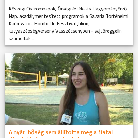
Kőszegi Ostromnapok, Őrségi érték- és Hagyományőrző
Nap, akadálymentesített programok a Savaria Történelmi
Karneválon, Hömbölde Fesztivál Jákon,
kutyaszépségverseny Vasszécsenyben - sajtóreggelin
számoltak ...
A nyári hőség sem állította meg a fiatal