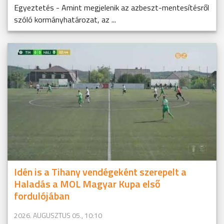
Egyeztetés - Amint megjelenik az azbeszt-mentesítésről
szóló kormányhatározat, az ...
Idén is a Tihany vendégeként szerepelt a
Haladás a MOL Magyar Kupa első
fordulójában
2026. AUGUSZTUS 05., 10:10