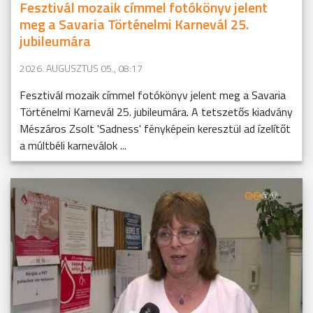
Fesztivál mozaik címmel fotókönyv jelent
meg a Savaria Történelmi Karnevál 25.
jubileumára
2026. AUGUSZTUS 05., 08:17
Fesztivál mozaik címmel fotókönyv jelent meg a Savaria
Történelmi Karnevál 25. jubileumára. A tetszetős kiadvány
Mészáros Zsolt 'Sadness' fényképein keresztül ad ízelítőt
a múltbéli karneválok ...