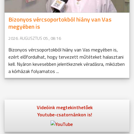
Bizonyos vércsoportokból hiány van Vas
megyében is
2026. AUGUSZTUS 05., 08:16
Bizonyos vércsoportokból hiány van Vas megyében is,
ezért előfordulhat, hogy tervezett műtéteket halasztani
kell. Nyáron kevesebben jelentkeznek véradásra, miközben
a kórházak folyamatos ...
Videóink megtekinthetőek
Youtube-csatornánkon is!