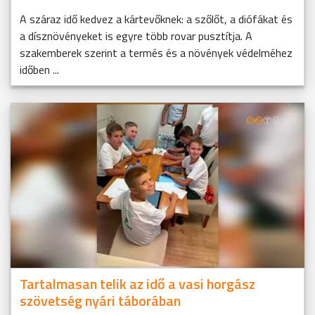
A száraz idő kedvez a kártevőknek: a szőlőt, a diófákat és
a dísznövényeket is egyre több rovar pusztítja. A
szakemberek szerint a termés és a növények védelméhez
időben ...
Tartalmasan telik az idő a vasi horgász
szövetség nyári táborában