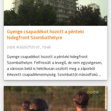
Gyenge csapadékot hozott a pénteki
hidegfront Szombathelyre
2026. AUGUSZTUS 07., 10:48
Gyenge csapadékot hozott a pénteki hidegfront
Szombathelyre. Felfrissült a levegő, de nem egységesen,
a városon belül is hektikusan oszlott meg a záporból
érkezett csapadékmennyiség. Szombattól másodfokú ...