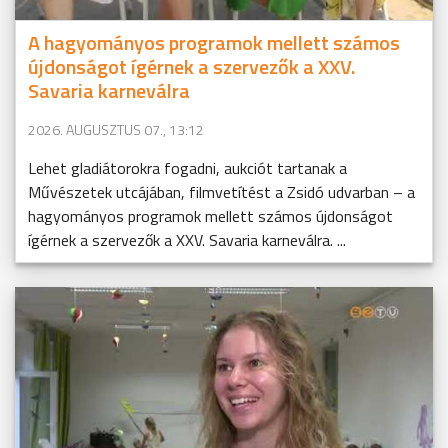
A hagyományos programok mellett számos
újdonságot ígérnek a szervezők a XXV.
Savaria karneválra
2026. AUGUSZTUS 07., 13:12
Lehet gladiátorokra fogadni, aukciót tartanak a
Művészetek utcájában, filmvetítést a Zsidó udvarban – a
hagyományos programok mellett számos újdonságot
ígérnek a szervezők a XXV. Savaria karneválra. ...