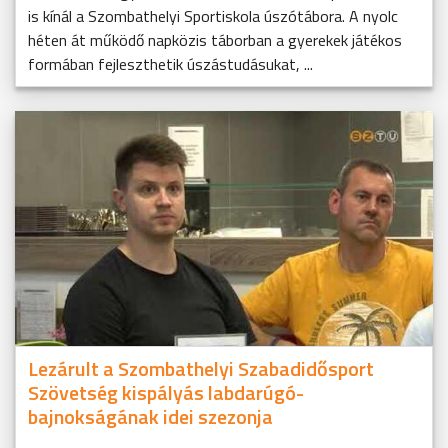
is kínál a Szombathelyi Sportiskola úszótábora. A nyolc
héten át működő napközis táborban a gyerekek játékos
formában fejleszthetik úszástudásukat, ...
Lezárult a Szombathelyi Szabadidősport
Szövetség kispályás labdarúgó-
bajnokságának idei szezonja