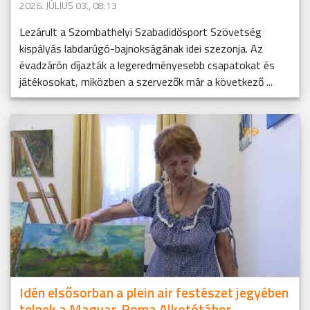
2026. JÚLIUS 03., 08:13
Lezárult a Szombathelyi Szabadidősport Szövetség
kispályás labdarúgó-bajnokságának idei szezonja. Az
évadzárón díjazták a legeredményesebb csapatokat és
játékosokat, miközben a szervezők már a következő ...
Idén elsősorban a plein air festészet jegyében
telnek a Magyar-Roma Alkotótábor