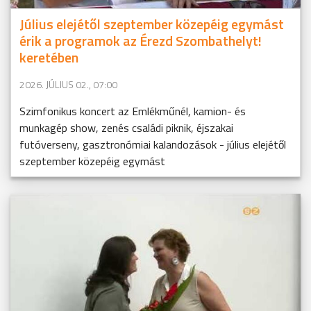
Július elejétől szeptember közepéig egymást
érik a programok az Érezd Szombathelyt!
keretében
2026. JÚLIUS 02., 07:00
Szimfonikus koncert az Emlékműnél, kamion- és
munkagép show, zenés családi piknik, éjszakai
futóverseny, gasztronómiai kalandozások - július elejétől
szeptember közepéig egymást