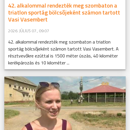
42. alkalommal rendezték meg szombaton a
triatlon sportág bölcsőjeként számon tartott
Vasi Vasembert
2026. JÚLIUS 07., 09:07
42. alkalommal rendezték meg szombaton a triatlon
sportág bölcsőjeként számon tartott Vasi Vasembert. A
résztvevőkre ezúttal is 1500 méter úszás, 40 kilométer
kerékpározás és 10 kilométer ...