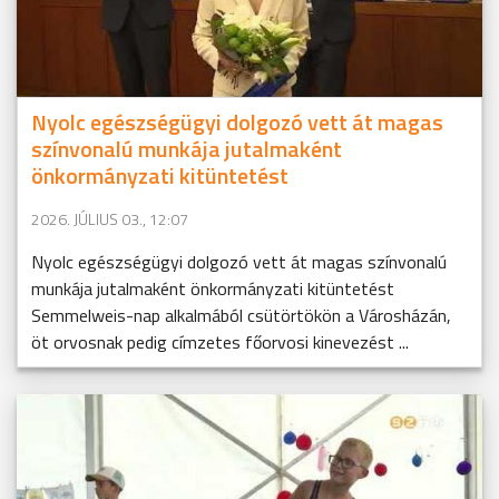
Nyolc egészségügyi dolgozó vett át magas
színvonalú munkája jutalmaként
önkormányzati kitüntetést
2026. JÚLIUS 03., 12:07
Nyolc egészségügyi dolgozó vett át magas színvonalú
munkája jutalmaként önkormányzati kitüntetést
Semmelweis-nap alkalmából csütörtökön a Városházán,
öt orvosnak pedig címzetes főorvosi kinevezést ...