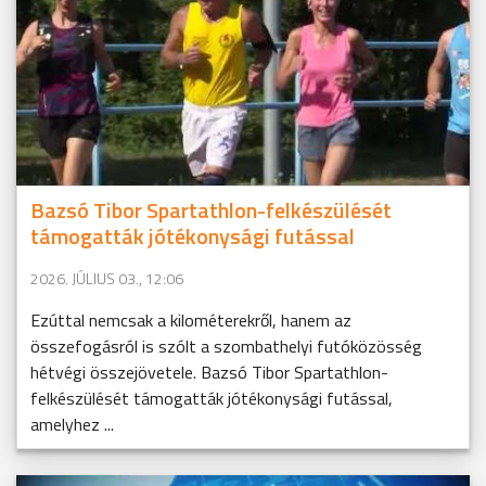
Bazsó Tibor Spartathlon-felkészülését
támogatták jótékonysági futással
2026. JÚLIUS 03., 12:06
Ezúttal nemcsak a kilométerekről, hanem az
összefogásról is szólt a szombathelyi futóközösség
hétvégi összejövetele. Bazsó Tibor Spartathlon-
felkészülését támogatták jótékonysági futással,
amelyhez ...