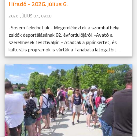
Híradó - 2026. július 6.
2026. JÚLIUS 07., 09:08
-Sosem feledhetjük - Megemlékeztek a szombathelyi
zsidók deportálásának 82. évfordulójáról. -Avató a
szerelmesek fesztiválján - Átadták a japánkertet, és
kulturális programok is várták a Tanabata látogatóit. ...