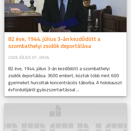
82 éve, 1944. július 3-án kezdődött a
szombathelyi zsidók deportálása
2026. JÚLIUS 07., 09:04
82 éve, 1944. július 3-án kezdődött a szombathelyi
zsidók deportálása. 3600 embert, köztük több mint 600
gyermeket hurcoltak koncentrációs táborba. A holokauszt
évfordulójáról gyászszertartással ...