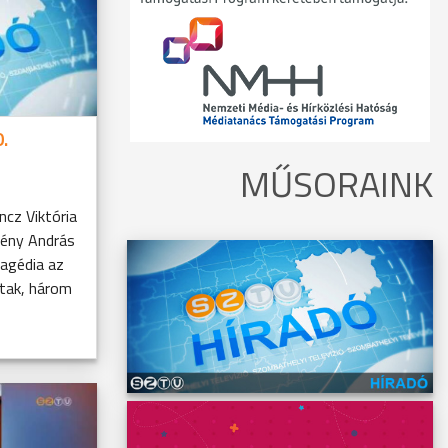
.
MŰSORAINK
ncz Viktória
mény András
ragédia az
tak, három