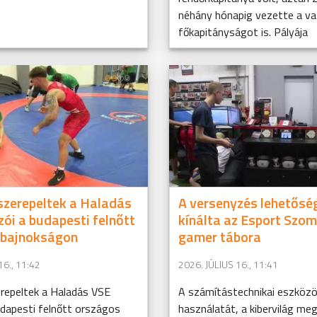
néhány hónapig vezette a va
főkapitányságot is. Pályája
zerepeltek a Haladás
A versenyzés lehetősé
zói a budapesti felnőtt
kínálta az Esport Szo
 bajnokságon
gamer tábora
16., 11:42
2026. JÚLIUS 16., 11:41
repeltek a Haladás VSE
A számítástechnikai eszköz
udapesti felnőtt országos
használatát, a kibervilág me