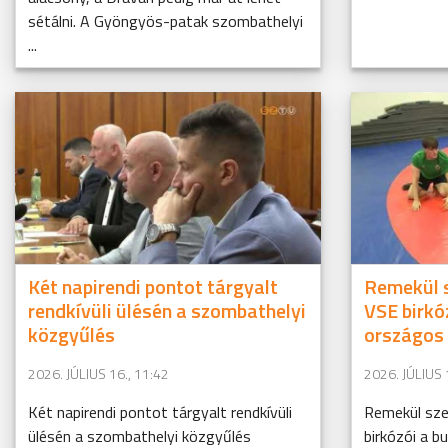
sétálni. A Gyöngyös-patak szombathelyi
...
Két napirendi pontot tárgyalt
Remekül s
rendkívüli ülésén a szombathelyi
VSE birkó
közgyűlés
országos
2026. JÚLIUS 16., 11:42
2026. JÚLIUS 
Két napirendi pontot tárgyalt rendkívüli
Remekül sze
ülésén a szombathelyi közgyűlés
birkózói a b