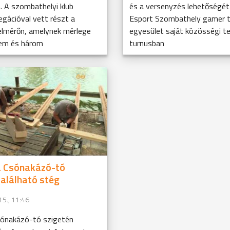
. A szombathelyi klub
és a versenyzés lehetőségét 
egációval vett részt a
Esport Szombathely gamer t
elmérőn, amelynek mérlege
egyesület saját közösségi t
rem és három
turnusban
a Csónakázó-tó
található stég
15., 11:46
sónakázó-tó szigetén