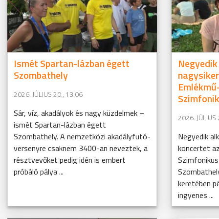
Ismét Spartan-lázban égett
Negyedik
Szombathely
nagysiker
Emlékmű-
2026. JÚLIUS 20., 13:06
Szimfoni
Sár, víz, akadályok és nagy küzdelmek –
2026. JÚLIUS 
ismét Spartan-lázban égett
Szombathely. A nemzetközi akadályfutó-
Negyedik al
versenyre csaknem 3400-an neveztek, a
koncertet a
résztvevőket pedig idén is embert
Szimfonikus
próbáló pálya ...
Szombathel
keretében p
ingyenes ...