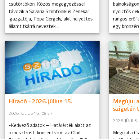
csütörtökön. Közös megegyezéssel
bajnokságon
távozik a Savaria Szimfonikus Zenekar
nyolcfős del
igazgatója, Popa Gergely, akit helyettes
rangos erőf
államtitkárrá neveztek ...
egy bronzé
Híradó - 2026. július 15.
Megújul 
szigetén 
2026. JÚLIUS 16., 08:27
2026. JÚLIUS 
-Kedvező adatok – Határérték alatt az
azbesztrost-koncentráció az Olad
Megújul a C