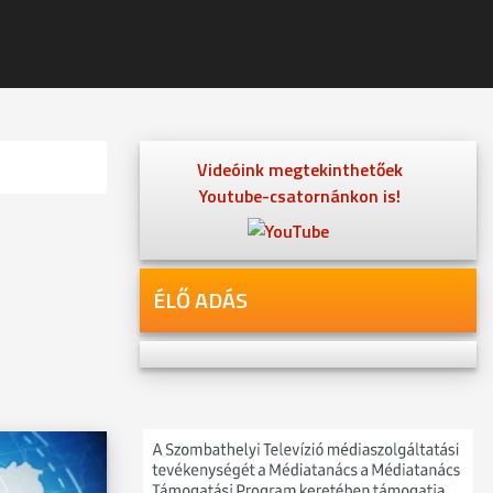
Videóink megtekinthetőek
Youtube-csatornánkon is!
ÉLŐ ADÁS