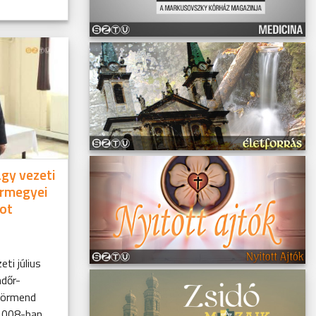
gy vezeti
ármegyei
ot
ti július
dőr-
Körmend
 2008-ban