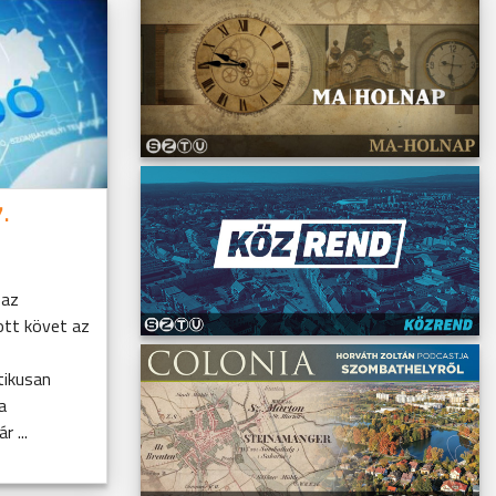
.
 az
ott követ az
tikusan
a
r ...