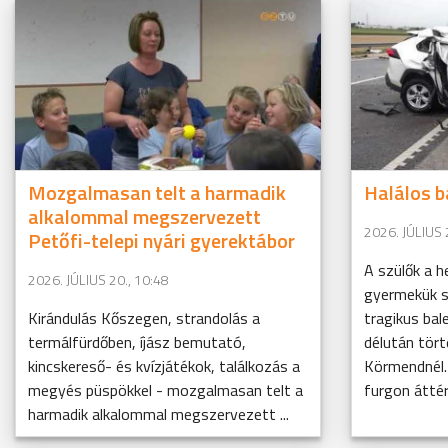
Mozgalmasan telt a harmadik
Halálos 
alkalommal megszervezett
2026. JÚLIUS 
Petőfi-telepi nyári gyerektábor
A szülők a 
2026. JÚLIUS 20., 10:48
gyermekük s
Kirándulás Kőszegen, strandolás a
tragikus ba
termálfürdőben, íjász bemutató,
délután tör
kincskereső- és kvízjátékok, találkozás a
Körmendnél.
megyés püspökkel - mozgalmasan telt a
furgon áttért
harmadik alkalommal megszervezett ...