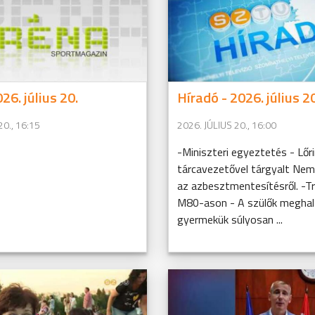
26. július 20.
Híradó - 2026. július 20
20., 16:15
2026. JÚLIUS 20., 16:00
-Miniszteri egyeztetés - Lőri
tárcavezetővel tárgyalt Ne
az azbesztmentesítésről. -T
M80-ason - A szülők meghal
gyermekük súlyosan ...