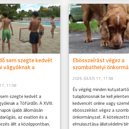
idő sem szegte kedvét
Ebösszeírást végez a
ni vágyóknak a
szombathelyi önkormá
2026. JÚLIUS 17., 11:58
17., 11:58
Év végéig minden kutyatartó
ő sem szegte kedvét a
tulajdonosnak be kell jelenten
gyóknak a Tófürdőn. A XVIII.
kedvencét online vagy szemé
napok újabb állomásán
ebösszeírást végez a szomb
bdarúgás, az exatlon és a
önkormányzat. A kötelezett
ezés állt a középpontban,
elmulasztása állatvédelmi bír