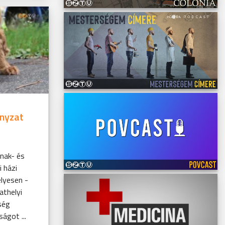
nyzat
nak- és
i házi
lyesen -
athelyi
ség
ságot ...