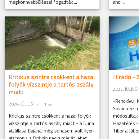
megkönnyebbüléssel fogadták ...
ahol ...
Kritikus szintre csökkent a hazai
Híradó - 2
folyók vízszintje a tartós aszály
2026. JÚLIUS 
miatt
-Rendkívüli 
2026. JÚLIUS 17., 11:58
Savaria Szim
Kritikus szintre csökkent a hazai folyók
módosultak a
vízszintje a tartós aszály miatt - a Duna
Hazatérés - 
vízállása Bajánál még sohasem volt ilyen
Tibor altábor
alacsony, a Dráván pedig már át lehet