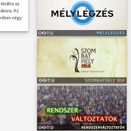
kínálta az
ábora. Az
erében négy