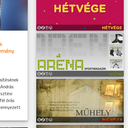
k
Nemény
sítésének
 András
esztési
fél órás
zennyezett