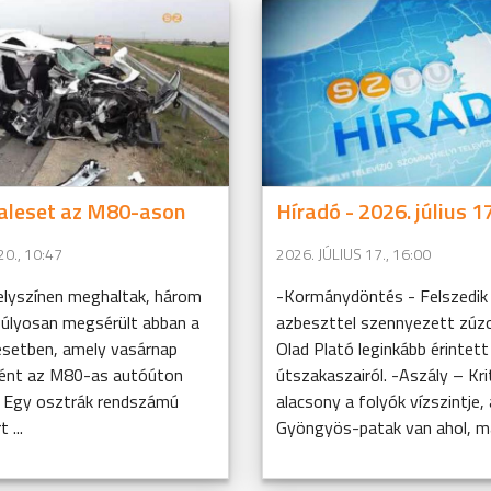
baleset az M80-ason
Híradó - 2026. július 17
20., 10:47
2026. JÚLIUS 17., 16:00
helyszínen meghaltak, három
-Kormánydöntés - Felszedik
úlyosan megsérült abban a
azbeszttel szennyezett zúz
lesetben, amely vasárnap
Olad Plató leginkább érintett
tént az M80-as autóúton
útszakaszairól. -Aszály – Kri
 Egy osztrák rendszámú
alacsony a folyók vízszintje, 
 ...
Gyöngyös-patak van ahol, má