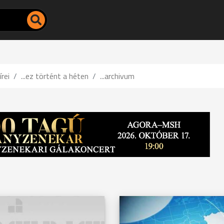
írei
...ez történt a héten
...archivum