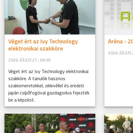
Véget ért az Ivy Technology
Aréna - 20
elektronikai szakköre
2026. JÚLIUS 
2026. JÚLIUS 21., 09:39
Véget ért az Ivy Technology elektronikai
szakköre. A tanulók hasznos
szakismeretekkel, oklevéllel és eredeti
japán csípőfogóval gazdagodva fejezték
be a képzést.