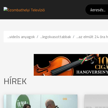
...videós anyagok
...legolvasottabbak
...az elmúlt 24 óra h
HÍREK