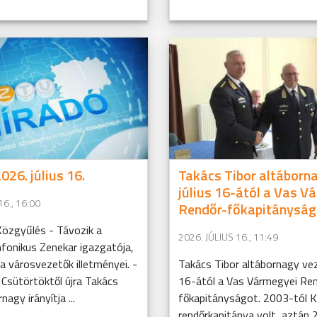
026. július 16.
Takács Tibor altáborna
július 16-ától a Vas V
16., 16:00
Rendőr-főkapitányság
Közgyűlés - Távozik a
2026. JÚLIUS 16., 11:49
fonikus Zenekar igazgatója,
 városvezetők illetményei. -
Takács Tibor altábornagy veze
Csütörtöktől újra Takács
16-ától a Vas Vármegyei Ren
nagy irányítja ...
főkapitányságot. 2003-tól 
rendőrkapitánya volt, aztán