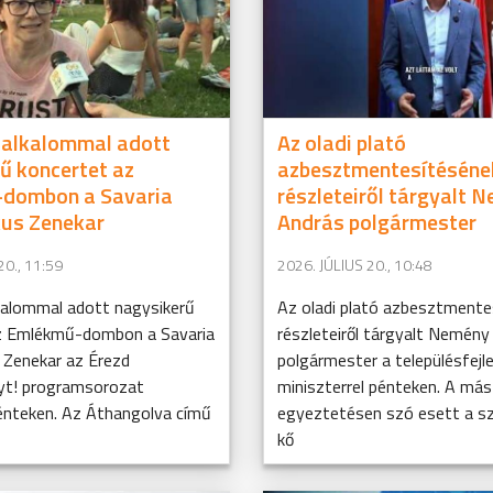
 alkalommal adott
Az oladi plató
ű koncertet az
azbesztmentesítéséne
dombon a Savaria
részleteiről tárgyalt 
kus Zenekar
András polgármester
20., 11:59
2026. JÚLIUS 20., 10:48
kalommal adott nagysikerű
Az oladi plató azbesztmente
z Emlékmű-dombon a Savaria
részleteiről tárgyalt Nemény
 Zenekar az Érezd
polgármester a településfejl
yt! programsorozat
miniszterrel pénteken. A más
énteken. Az Áthangolva című
egyeztetésen szó esett a s
kő