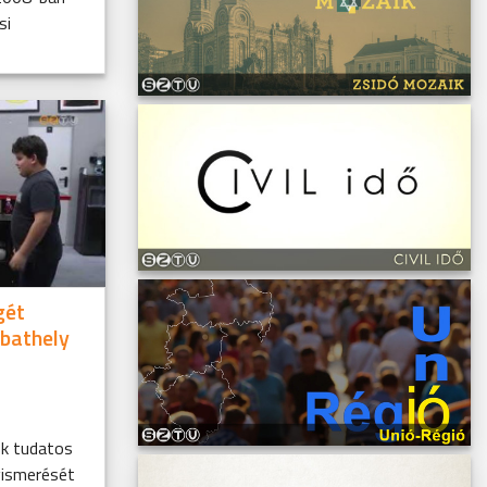
si
gét
mbathely
ök tudatos
gismerését