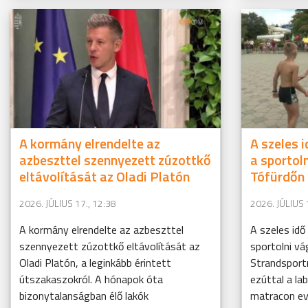
A kormány elrendelte az
A szeles 
azbeszttel szennyezett zúzottkő
a sportol
eltávolítását az Oladi Platón
Tófürdőn
2026. JÚLIUS 17., 12:38
2026. JÚLIUS 
A kormány elrendelte az azbeszttel
A szeles id
szennyezett zúzottkő eltávolítását az
sportolni vá
Oladi Platón, a leginkább érintett
Strandsport
útszakaszokról. A hónapok óta
ezúttal a la
bizonytalanságban élő lakók
matracon ev