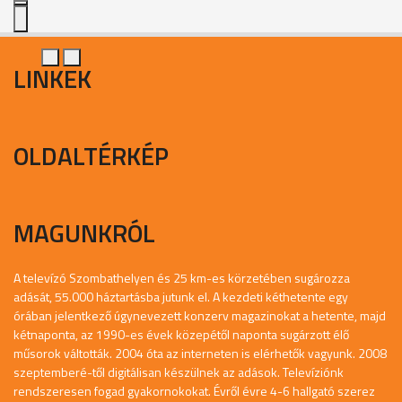
LINKEK
OLDALTÉRKÉP
MAGUNKRÓL
A televízó Szombathelyen és 25 km-es körzetében sugározza
adását, 55.000 háztartásba jutunk el. A kezdeti kéthetente egy
órában jelentkező úgynevezett konzerv magazinokat a hetente, majd
kétnaponta, az 1990-es évek közepétől naponta sugárzott élő
műsorok váltották. 2004 óta az interneten is elérhetők vagyunk. 2008
szeptemberé-től digitálisan készülnek az adások. Televíziónk
rendszeresen fogad gyakornokokat. Évről évre 4-6 hallgató szerez