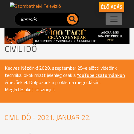
ÉLŐ ADÁS
CIVIL IDŐ
Kedves Nézőink! 2020. szeptember 25-e előtti videóink
technikai okok miatt jelenleg csak a
YouTube csatornánkon
érhetőek el. Dolgozunk a probléma megoldásán.
Megértésüket köszönjük.
CIVIL IDŐ - 2021. JANUÁR 22.