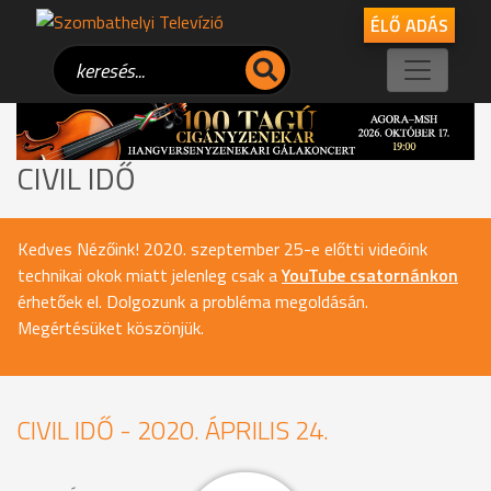
ÉLŐ ADÁS
CIVIL IDŐ
Kedves Nézőink! 2020. szeptember 25-e előtti videóink
technikai okok miatt jelenleg csak a
YouTube csatornánkon
érhetőek el. Dolgozunk a probléma megoldásán.
Megértésüket köszönjük.
CIVIL IDŐ - 2020. ÁPRILIS 24.