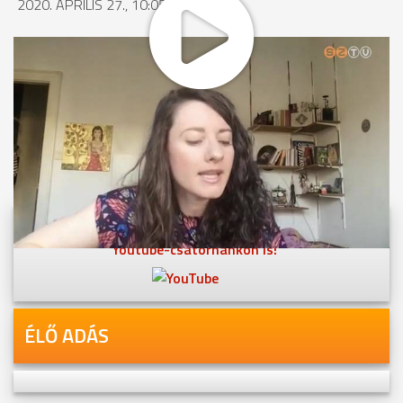
2020. ÁPRILIS 27., 10:05
MEGOSZTÁS
Videóink megtekinthetőek
Youtube-csatornánkon is!
ÉLŐ ADÁS