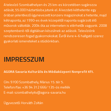
A televízó Szombathelyen és 25 km-es körzetében sugározza
adását, 55.000 háztartásba jutunk el. A kezdeti kéthetente egy
órában jelentkező úgynevezett konzerv magazinokat a hetente, majd
kétnaponta, az 1990-es évek közepétől naponta sugárzott élő
műsorok váltották. 2004 óta az interneten is elérhetők vagyunk. 2008
szeptemberé-től digitálisan készülnek az adások. Televíziónk
rendszeresen fogad gyakornokokat. Évről évre 4-6 hallgató szerez
gyakorlati ismereteket a stúdiónkban.
IMPRESSZUM
AGORA Savaria Kulturális és Médiaközpont Nonprofit Kft.
Cím: 9700 Szombathely, Márius 15. tér 5.
Telefon/fax: +36 94 312 666/ 135-ös mellék
E-mail:
szombathelyitv@agora-savaria.hu
Ügyvezető: Horváth Zoltán