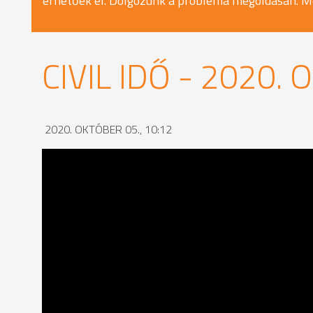
érhetőek el. Dolgozunk a probléma megoldásán. M
CIVIL IDŐ - 2020.
2020. OKTÓBER 05., 10:12