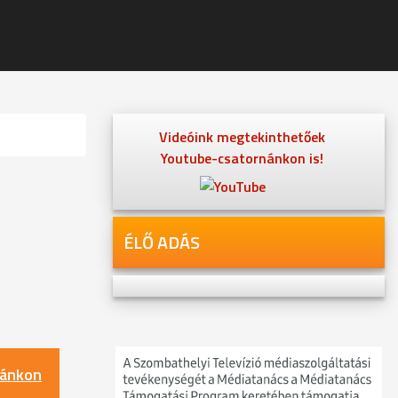
Videóink megtekinthetőek
Youtube-csatornánkon is!
ÉLŐ ADÁS
nánkon