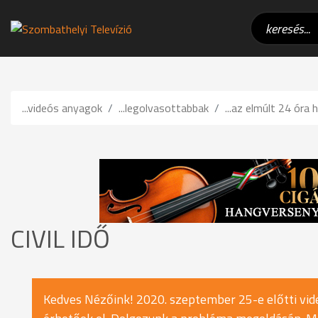
...videós anyagok
...legolvasottabbak
...az elmúlt 24 óra h
CIVIL IDŐ
Kedves Nézőink! 2020. szeptember 25-e előtti vide