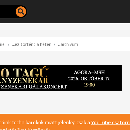
írei
...ez történt a héten
...archivum
óink technikai okok miatt jelenleg csak a
YouTube csator