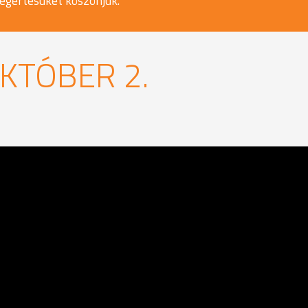
egértésüket köszönjük.
 OKTÓBER 2.