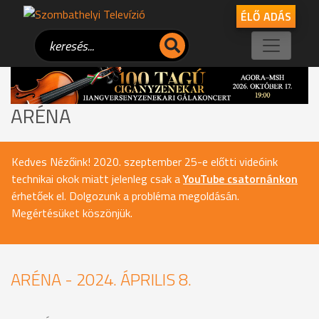
ÉLŐ ADÁS
ARÉNA
Kedves Nézőink! 2020. szeptember 25-e előtti videóink
technikai okok miatt jelenleg csak a
YouTube csatornánkon
érhetőek el. Dolgozunk a probléma megoldásán.
Megértésüket köszönjük.
ARÉNA - 2024. ÁPRILIS 8.