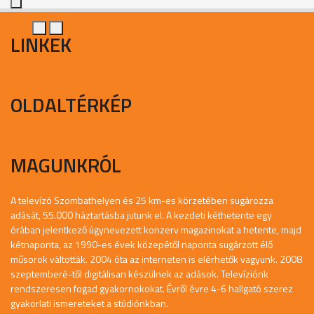
LINKEK
OLDALTÉRKÉP
MAGUNKRÓL
A televízó Szombathelyen és 25 km-es körzetében sugározza
adását, 55.000 háztartásba jutunk el. A kezdeti kéthetente egy
órában jelentkező úgynevezett konzerv magazinokat a hetente, majd
kétnaponta, az 1990-es évek közepétől naponta sugárzott élő
műsorok váltották. 2004 óta az interneten is elérhetők vagyunk. 2008
szeptemberé-től digitálisan készülnek az adások. Televíziónk
rendszeresen fogad gyakornokokat. Évről évre 4-6 hallgató szerez
gyakorlati ismereteket a stúdiónkban.