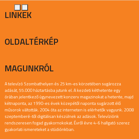
LINKEK
OLDALTÉRKÉP
MAGUNKRÓL
A televízó Szombathelyen és 25 km-es körzetében sugározza
adását, 55.000 háztartásba jutunk el. A kezdeti kéthetente egy
órában jelentkező úgynevezett konzerv magazinokat a hetente, majd
kétnaponta, az 1990-es évek közepétől naponta sugárzott élő
műsorok váltották. 2004 óta az interneten is elérhetők vagyunk. 2008
szeptemberé-től digitálisan készülnek az adások. Televíziónk
rendszeresen fogad gyakornokokat. Évről évre 4-6 hallgató szerez
gyakorlati ismereteket a stúdiónkban.