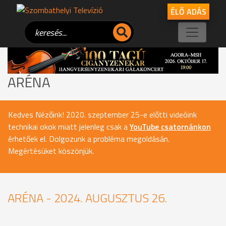
ÉLŐ ADÁS
ARÉNA
Kedves Nézőink! 2020. szeptember 25-e előtti videóink
technikai okok miatt jelenleg csak a
YouTube csatornánkon
érhetőek el. Dolgozunk a probléma megoldásán.
Megértésüket köszönjük.
ARÉNA - 2024. AUGUSZTUS 26.