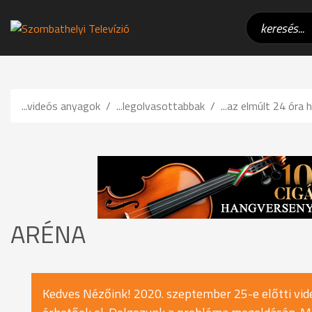
...videós anyagok
...legolvasottabbak
...az elmúlt 24 óra h
ARÉNA
Kedves Nézőink! 2020. szeptember 25-e előtti vide