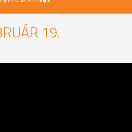
egértésüket köszönjük.
BRUÁR 19.