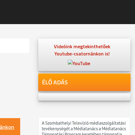
Videóink megtekinthetőek
Youtube-csatornánkon is!
ÉLŐ ADÁS
nánkon