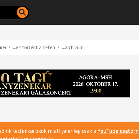
írei
...ez történt a héten
...archivum
óink technikai okok miatt jelenleg csak a
YouTube csator