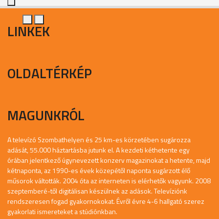
LINKEK
OLDALTÉRKÉP
MAGUNKRÓL
A televízó Szombathelyen és 25 km-es körzetében sugározza
adását, 55.000 háztartásba jutunk el. A kezdeti kéthetente egy
órában jelentkező úgynevezett konzerv magazinokat a hetente, majd
kétnaponta, az 1990-es évek közepétől naponta sugárzott élő
műsorok váltották. 2004 óta az interneten is elérhetők vagyunk. 2008
szeptemberé-től digitálisan készülnek az adások. Televíziónk
rendszeresen fogad gyakornokokat. Évről évre 4-6 hallgató szerez
gyakorlati ismereteket a stúdiónkban.