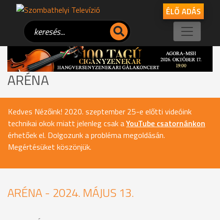
ÉLŐ ADÁS
ARÉNA
Kedves Nézőink! 2020. szeptember 25-e előtti videóink
technikai okok miatt jelenleg csak a
YouTube csatornánkon
érhetőek el. Dolgozunk a probléma megoldásán.
Megértésüket köszönjük.
ARÉNA - 2024. MÁJUS 13.