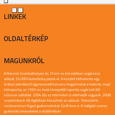
LINKEK
OLDALTÉRKÉP
MAGUNKRÓL
A televízó Szombathelyen és 25 km-es körzetében sugározza
adását, 55.000 háztartásba jutunk el. A kezdeti kéthetente egy
órában jelentkező úgynevezett konzerv magazinokat a hetente, majd
kétnaponta, az 1990-es évek közepétől naponta sugárzott élő
műsorok váltották. 2004 óta az interneten is elérhetők vagyunk. 2008
szeptemberé-től digitálisan készülnek az adások. Televíziónk
rendszeresen fogad gyakornokokat. Évről évre 4-6 hallgató szerez
gyakorlati ismereteket a stúdiónkban.