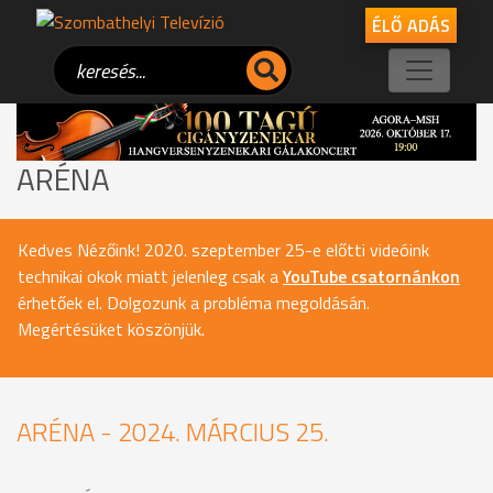
ÉLŐ ADÁS
ARÉNA
Kedves Nézőink! 2020. szeptember 25-e előtti videóink
technikai okok miatt jelenleg csak a
YouTube csatornánkon
érhetőek el. Dolgozunk a probléma megoldásán.
Megértésüket köszönjük.
ARÉNA - 2024. MÁRCIUS 25.