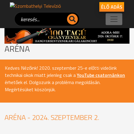
ÉLŐ ADÁS
ARÉNA
Kedves Nézőink! 2020. szeptember 25-e előtti videóink
technikai okok miatt jelenleg csak a
YouTube csatornánkon
érhetőek el. Dolgozunk a probléma megoldásán.
Megértésüket köszönjük.
ARÉNA - 2024. SZEPTEMBER 2.