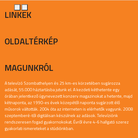
LINKEK
OLDALTÉRKÉP
MAGUNKRÓL
A televízó Szombathelyen és 25 km-es körzetében sugározza
adását, 55.000 háztartásba jutunk el. A kezdeti kéthetente egy
órában jelentkező úgynevezett konzerv magazinokat a hetente, majd
kétnaponta, az 1990-es évek közepétől naponta sugárzott élő
műsorok váltották. 2004 óta az interneten is elérhetők vagyunk. 2008
szeptemberé-től digitálisan készülnek az adások. Televíziónk
rendszeresen fogad gyakornokokat. Évről évre 4-6 hallgató szerez
gyakorlati ismereteket a stúdiónkban.