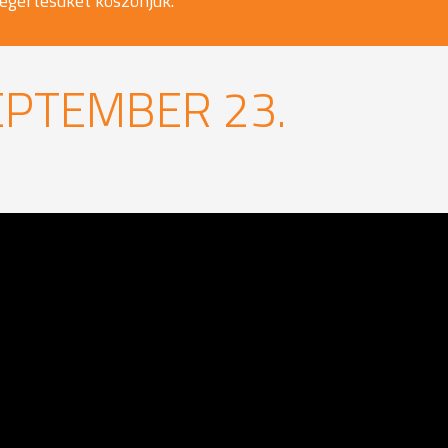
egértésüket köszönjük.
EPTEMBER 23.