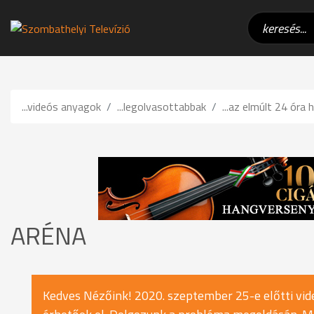
...videós anyagok
...legolvasottabbak
...az elmúlt 24 óra h
ARÉNA
Kedves Nézőink! 2020. szeptember 25-e előtti vide