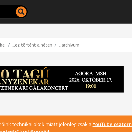
írei
...ez történt a héten
...archivum
óink technikai okok miatt jelenleg csak a
YouTube csator