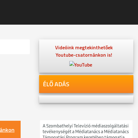
Videóink megtekinthetőek
Youtube-csatornánkon is!
ÉLŐ ADÁS
nánkon