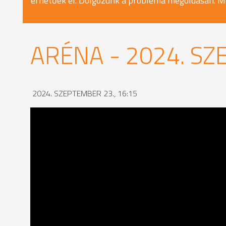
érhetőek el. Dolgozunk a probléma megoldásán. M
ARÉNA - 2024. SZ
2024. SZEPTEMBER 23., 16:15