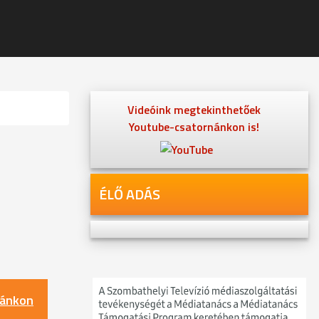
Videóink megtekinthetőek
Youtube-csatornánkon is!
ÉLŐ ADÁS
nánkon