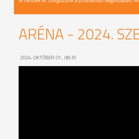
érhetőek el. Dolgozunk a probléma megoldásán. M
ARÉNA - 2024. SZ
2024. OKTÓBER 01., 08:35