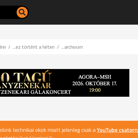
írei
...ez történt a héten
...archivum
óink technikai okok miatt jelenleg csak a
YouTube csator