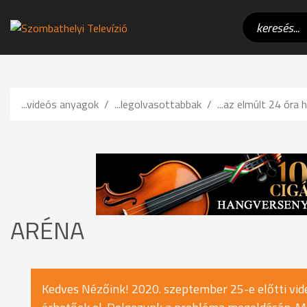
...videós anyagok
...legolvasottabbak
...az elmúlt 24 óra h
ARÉNA
Kedves Nézőink! 2020. szeptember 25-e előtti vide