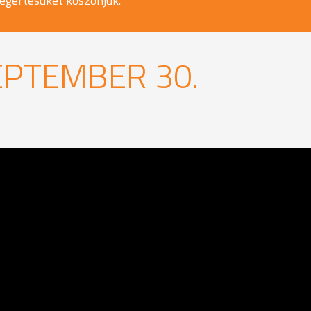
egértésüket köszönjük.
EPTEMBER 30.