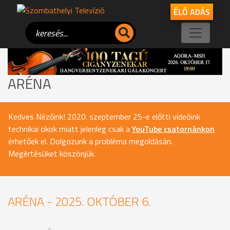
ÉLŐ ADÁS
ARÉNA
Kedves Nézőink! 2020. szeptember 25-e előtti videóink
technikai okok miatt jelenleg csak a
YouTube csatornánkon
érhetőek el. Dolgozunk a probléma megoldásán.
Megértésüket köszönjük.
ARÉNA - 2025. OKTÓBER 6.