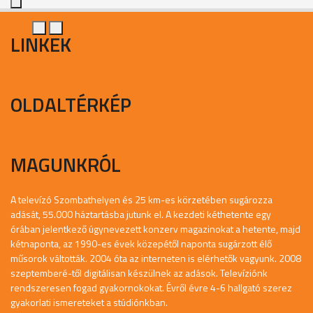
LINKEK
OLDALTÉRKÉP
MAGUNKRÓL
A televízó Szombathelyen és 25 km-es körzetében sugározza
adását, 55.000 háztartásba jutunk el. A kezdeti kéthetente egy
órában jelentkező úgynevezett konzerv magazinokat a hetente, majd
kétnaponta, az 1990-es évek közepétől naponta sugárzott élő
műsorok váltották. 2004 óta az interneten is elérhetők vagyunk. 2008
szeptemberé-től digitálisan készülnek az adások. Televíziónk
rendszeresen fogad gyakornokokat. Évről évre 4-6 hallgató szerez
gyakorlati ismereteket a stúdiónkban.