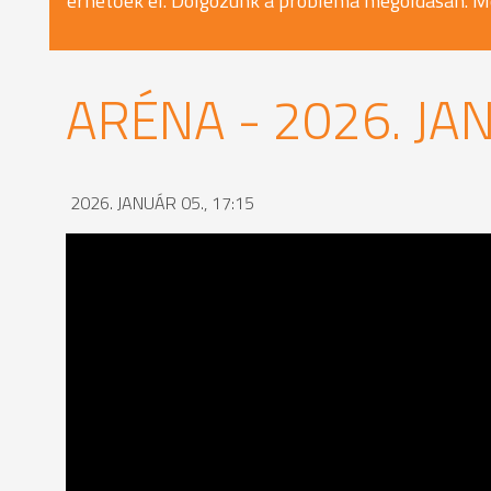
érhetőek el. Dolgozunk a probléma megoldásán. M
ARÉNA - 2026. JA
2026. JANUÁR 05., 17:15