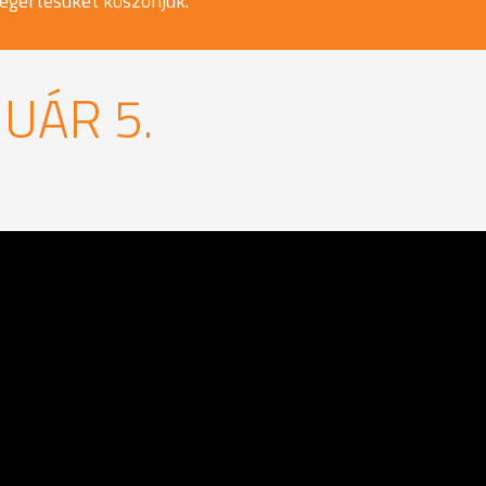
egértésüket köszönjük.
NUÁR 5.