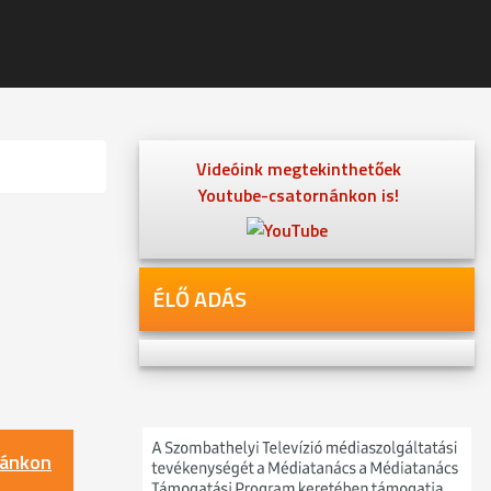
Videóink megtekinthetőek
Youtube-csatornánkon is!
ÉLŐ ADÁS
nánkon