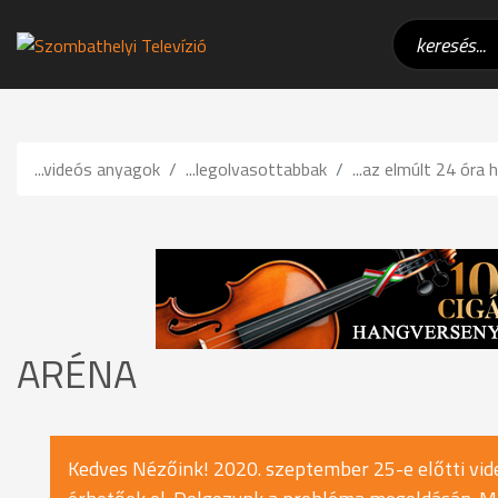
...videós anyagok
...legolvasottabbak
...az elmúlt 24 óra h
ARÉNA
Kedves Nézőink! 2020. szeptember 25-e előtti vide