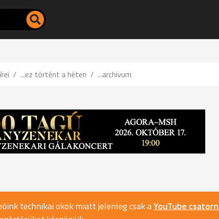
írei
...ez történt a héten
...archivum
óink technikai okok miatt jelenleg csak a
YouTube csator