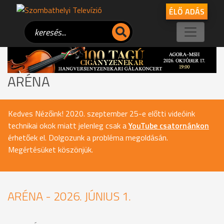
ÉLŐ ADÁS
ARÉNA
Kedves Nézőink! 2020. szeptember 25-e előtti videóink
technikai okok miatt jelenleg csak a
YouTube csatornánkon
érhetőek el. Dolgozunk a probléma megoldásán.
Megértésüket köszönjük.
ARÉNA - 2026. JÚNIUS 1.