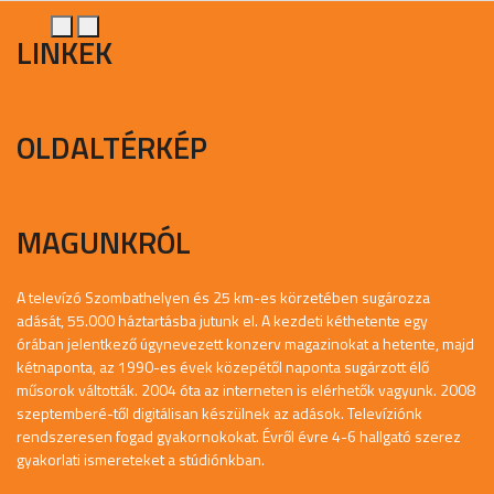
LINKEK
OLDALTÉRKÉP
MAGUNKRÓL
A televízó Szombathelyen és 25 km-es körzetében sugározza
adását, 55.000 háztartásba jutunk el. A kezdeti kéthetente egy
órában jelentkező úgynevezett konzerv magazinokat a hetente, majd
kétnaponta, az 1990-es évek közepétől naponta sugárzott élő
műsorok váltották. 2004 óta az interneten is elérhetők vagyunk. 2008
szeptemberé-től digitálisan készülnek az adások. Televíziónk
rendszeresen fogad gyakornokokat. Évről évre 4-6 hallgató szerez
gyakorlati ismereteket a stúdiónkban.