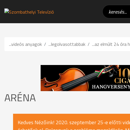
...videós anyagok
...legolvasottabbak
...az elmúlt 24 óra h
ARÉNA
Kedves Nézőink! 2020. szeptember 25-e előtti vide