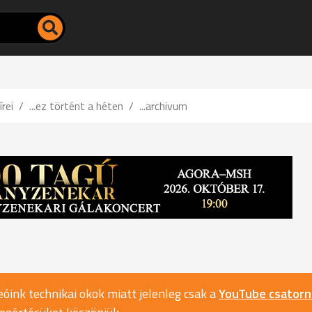
írei
...ez történt a héten
...archivum
óink technikai okok miatt jelenleg csak a
YouTube csator