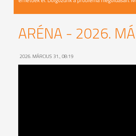
érhetőek el. Dolgozunk a probléma megoldásán. M
ARÉNA - 2026. MÁ
2026. MÁRCIUS 31., 08:19