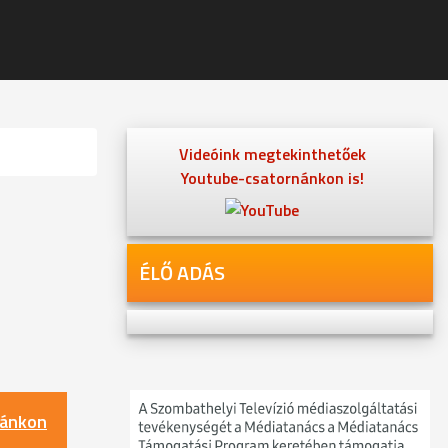
Videóink megtekinthetőek
Youtube-csatornánkon is!
ÉLŐ ADÁS
nánkon