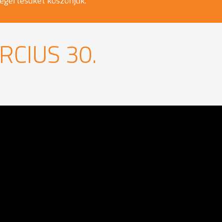
egértésüket köszönjük.
RCIUS 30.