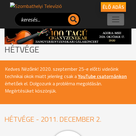
ÉLŐ ADÁS
HÉTVÉGE
Kedves Nézőink! 2020. szeptember 25-e előtti videóink
technikai okok miatt jelenleg csak a
YouTube csatornánkon
érhetőek el. Dolgozunk a probléma megoldásán.
Megértésüket köszönjük.
HÉTVÉGE - 2011. DECEMBER 2.