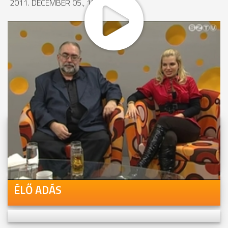
2011. DECEMBER 05., 15:09
MEGOSZTÁS
Videóink megtekinthetőek
Youtube-csatornánkon is!
ÉLŐ ADÁS