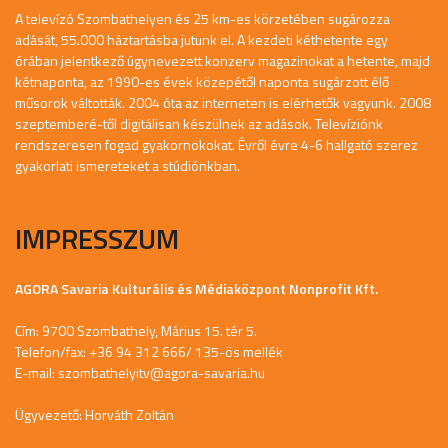
A televízó Szombathelyen és 25 km-es körzetében sugározza
adását, 55.000 háztartásba jutunk el. A kezdeti kéthetente egy
órában jelentkező úgynevezett konzerv magazinokat a hetente, majd
kétnaponta, az 1990-es évek közepétől naponta sugárzott élő
műsorok váltották. 2004 óta az interneten is elérhetők vagyunk. 2008
szeptemberé-től digitálisan készülnek az adások. Televíziónk
rendszeresen fogad gyakornokokat. Évről évre 4-6 hallgató szerez
gyakorlati ismereteket a stúdiónkban.
IMPRESSZUM
AGORA Savaria Kulturális és Médiaközpont Nonprofit Kft.
Cím: 9700 Szombathely, Márius 15. tér 5.
Telefon/fax: +36 94 312 666/ 135-ös mellék
E-mail:
szombathelyitv@agora-savaria.hu
Ügyvezető: Horváth Zoltán