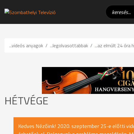
...videós anyagok
...legolvasottabbak
...az elmúlt 24 óra h
HÉTVÉGE
Kedves Nézőink! 2020. szeptember 25-e előtti vide