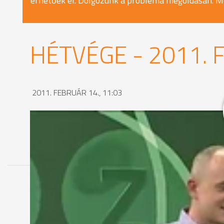
érhetőek el. Dolgozunk a probléma megoldásán. M
HÉTVÉGE - 2011. 
2011. FEBRUÁR 14., 11:03
MEGOSZTÁS