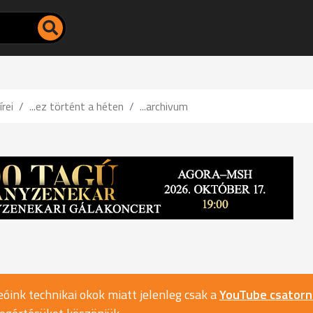
írei
...ez történt a héten
...archivum
óink technikai okok miatt jelenleg csak a
YouTube csator