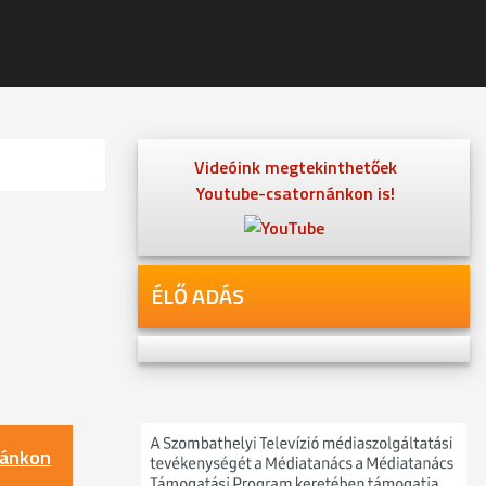
Videóink megtekinthetőek
Youtube-csatornánkon is!
ÉLŐ ADÁS
nánkon