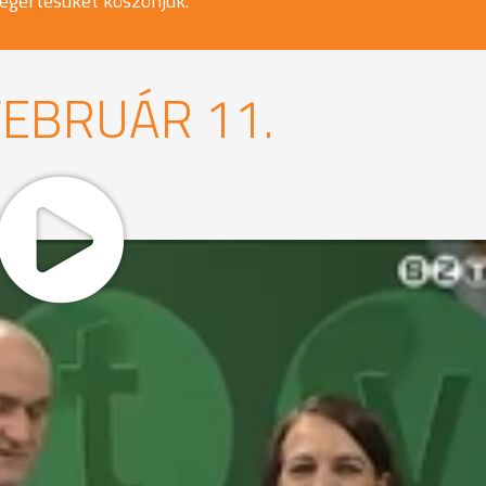
egértésüket köszönjük.
FEBRUÁR 11.