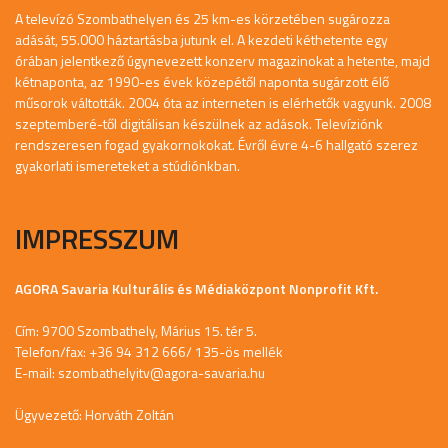
A televízó Szombathelyen és 25 km-es körzetében sugározza
adását, 55.000 háztartásba jutunk el. A kezdeti kéthetente egy
órában jelentkező úgynevezett konzerv magazinokat a hetente, majd
kétnaponta, az 1990-es évek közepétől naponta sugárzott élő
műsorok váltották. 2004 óta az interneten is elérhetők vagyunk. 2008
szeptemberé-től digitálisan készülnek az adások. Televíziónk
rendszeresen fogad gyakornokokat. Évről évre 4-6 hallgató szerez
gyakorlati ismereteket a stúdiónkban.
IMPRESSZUM
AGORA Savaria Kulturális és Médiaközpont Nonprofit Kft.
Cím: 9700 Szombathely, Márius 15. tér 5.
Telefon/fax: +36 94 312 666/ 135-ös mellék
E-mail:
szombathelyitv@agora-savaria.hu
Ügyvezető: Horváth Zoltán