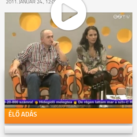
2011. JANUÁR 24., 12:07
MEGOSZTÁS
Videóink megtekinthetőek
Youtube-csatornánkon is!
ÉLŐ ADÁS