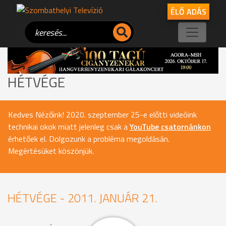
ÉLŐ ADÁS
HÉTVÉGE
Kedves Nézőink! 2020. szeptember 25-e előtti videóink
technikai okok miatt jelenleg csak a
YouTube csatornánkon
érhetőek el. Dolgozunk a probléma megoldásán.
Megértésüket köszönjük.
HÉTVÉGE - 2011. JANUÁR 21.