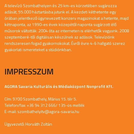
A televízó Szombathelyen és 25 km-es körzetében sugározza
adását, 55.000 háztartásba jutunk el. A kezdeti kéthetente egy
órában jelentkező úgynevezett konzerv magazinokat a hetente, majd
kétnaponta, az 1990-es évek közepétől naponta sugárzott élő
műsorok váltották. 2004 óta az interneten is elérhetők vagyunk. 2008
szeptemberé-től digitálisan készülnek az adások. Televíziónk
rendszeresen fogad gyakornokokat. Évről évre 4-6 hallgató szerez
gyakorlati ismereteket a stúdiónkban.
IMPRESSZUM
AGORA Savaria Kulturális és Médiaközpont Nonprofit Kft.
Cím: 9700 Szombathely, Márius 15. tér 5.
Telefon/fax: +36 94 312 666/ 135-ös mellék
E-mail:
szombathelyitv@agora-savaria.hu
Ügyvezető: Horváth Zoltán