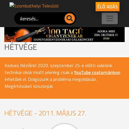
ÉLŐ ADÁS
HÉTVÉGE
Kedves Nézőink! 2020. szeptember 25-e előtti videóink
technikai okok miatt jelenleg csak a
YouTube csatornánkon
érhetőek el. Dolgozunk a probléma megoldásán.
Megértésüket köszönjük.
HÉTVÉGE - 2011. MÁJUS 27.