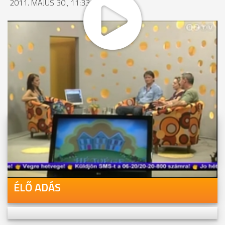
2011. MÁJUS 30., 11:33
MEGOSZTÁS
Videóink megtekinthetőek
Youtube-csatornánkon is!
ÉLŐ ADÁS