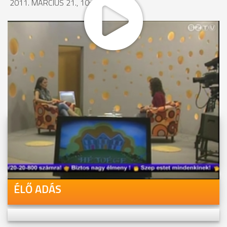
2011. MÁRCIUS 21., 10:41
MEGOSZTÁS
Videóink megtekinthetőek
Youtube-csatornánkon is!
ÉLŐ ADÁS