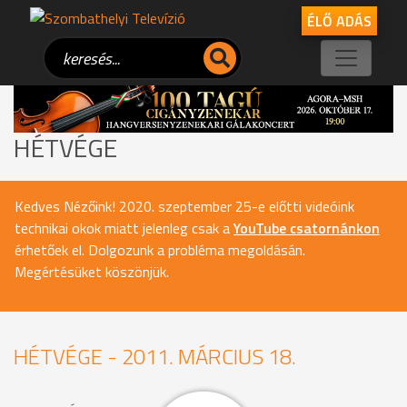
ÉLŐ ADÁS
HÉTVÉGE
Kedves Nézőink! 2020. szeptember 25-e előtti videóink
technikai okok miatt jelenleg csak a
YouTube csatornánkon
érhetőek el. Dolgozunk a probléma megoldásán.
Megértésüket köszönjük.
HÉTVÉGE - 2011. MÁRCIUS 18.