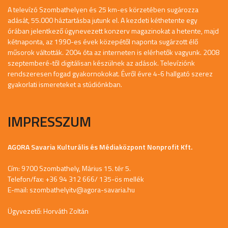
A televízó Szombathelyen és 25 km-es körzetében sugározza
adását, 55.000 háztartásba jutunk el. A kezdeti kéthetente egy
órában jelentkező úgynevezett konzerv magazinokat a hetente, majd
kétnaponta, az 1990-es évek közepétől naponta sugárzott élő
műsorok váltották. 2004 óta az interneten is elérhetők vagyunk. 2008
szeptemberé-től digitálisan készülnek az adások. Televíziónk
rendszeresen fogad gyakornokokat. Évről évre 4-6 hallgató szerez
gyakorlati ismereteket a stúdiónkban.
IMPRESSZUM
AGORA Savaria Kulturális és Médiaközpont Nonprofit Kft.
Cím: 9700 Szombathely, Márius 15. tér 5.
Telefon/fax: +36 94 312 666/ 135-ös mellék
E-mail:
szombathelyitv@agora-savaria.hu
Ügyvezető: Horváth Zoltán