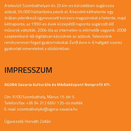
A televízó Szombathelyen és 25 km-es körzetében sugározza
adását, 55.000 háztartásba jutunk el. A kezdeti kéthetente egy
órában jelentkező úgynevezett konzerv magazinokat a hetente, majd
kétnaponta, az 1990-es évek közepétől naponta sugárzott élő
műsorok váltották. 2004 óta az interneten is elérhetők vagyunk. 2008
szeptemberé-től digitálisan készülnek az adások. Televíziónk
rendszeresen fogad gyakornokokat. Évről évre 4-6 hallgató szerez
gyakorlati ismereteket a stúdiónkban.
IMPRESSZUM
AGORA Savaria Kulturális és Médiaközpont Nonprofit Kft.
Cím: 9700 Szombathely, Márius 15. tér 5.
Telefon/fax: +36 94 312 666/ 135-ös mellék
E-mail:
szombathelyitv@agora-savaria.hu
Ügyvezető: Horváth Zoltán