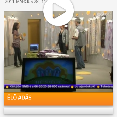
2011. MÁRCIUS 28., 11:04
MEGOSZTÁS
Videóink megtekinthetőek
Youtube-csatornánkon is!
ÉLŐ ADÁS