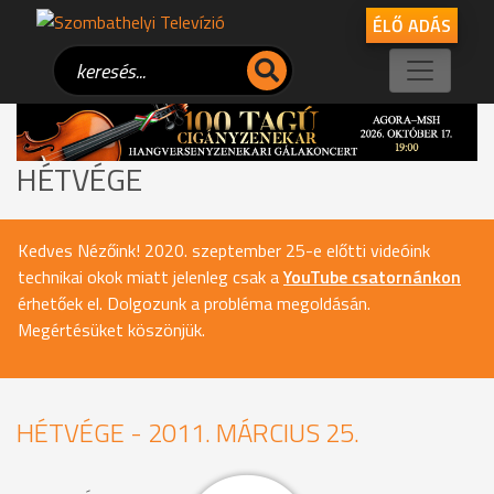
ÉLŐ ADÁS
HÉTVÉGE
Kedves Nézőink! 2020. szeptember 25-e előtti videóink
technikai okok miatt jelenleg csak a
YouTube csatornánkon
érhetőek el. Dolgozunk a probléma megoldásán.
Megértésüket köszönjük.
HÉTVÉGE - 2011. MÁRCIUS 25.