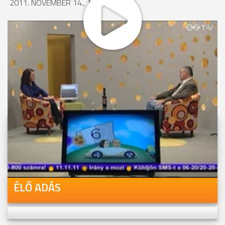
2011. NOVEMBER 14., 13:02
MEGOSZTÁS
Videóink megtekinthetőek
Youtube-csatornánkon is!
ÉLŐ ADÁS