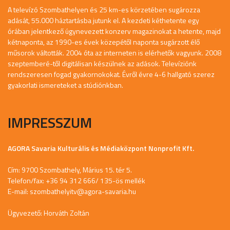
A televízó Szombathelyen és 25 km-es körzetében sugározza
adását, 55.000 háztartásba jutunk el. A kezdeti kéthetente egy
órában jelentkező úgynevezett konzerv magazinokat a hetente, majd
kétnaponta, az 1990-es évek közepétől naponta sugárzott élő
műsorok váltották. 2004 óta az interneten is elérhetők vagyunk. 2008
szeptemberé-től digitálisan készülnek az adások. Televíziónk
rendszeresen fogad gyakornokokat. Évről évre 4-6 hallgató szerez
gyakorlati ismereteket a stúdiónkban.
IMPRESSZUM
AGORA Savaria Kulturális és Médiaközpont Nonprofit Kft.
Cím: 9700 Szombathely, Márius 15. tér 5.
Telefon/fax: +36 94 312 666/ 135-ös mellék
E-mail:
szombathelyitv@agora-savaria.hu
Ügyvezető: Horváth Zoltán