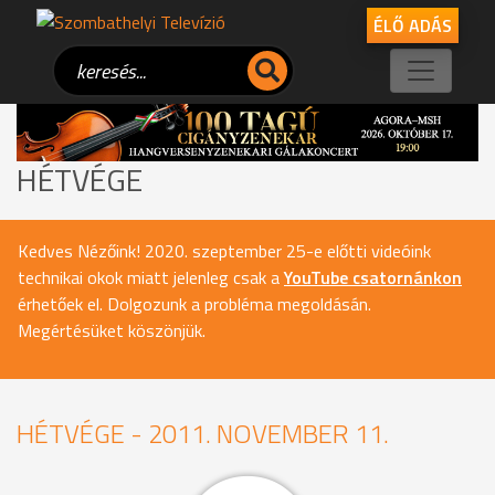
ÉLŐ ADÁS
HÉTVÉGE
Kedves Nézőink! 2020. szeptember 25-e előtti videóink
technikai okok miatt jelenleg csak a
YouTube csatornánkon
érhetőek el. Dolgozunk a probléma megoldásán.
Megértésüket köszönjük.
HÉTVÉGE - 2011. NOVEMBER 11.