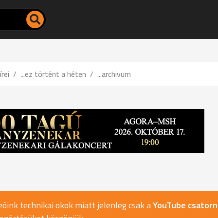
írei
...ez történt a héten
...archivum
óink technikai okok miatt jelenleg csak a
YouTube csator