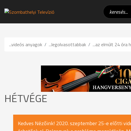
...videós anyagok
...legolvasottabbak
...az elmúlt 24 óra h
HÉTVÉGE
Kedves Nézőink! 2020. szeptember 25-e előtti vide