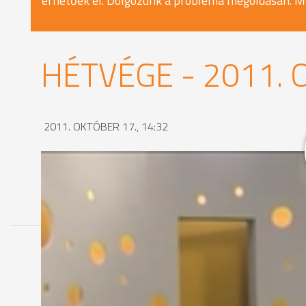
érhetőek el. Dolgozunk a probléma megoldásán. M
HÉTVÉGE - 2011. 
2011. OKTÓBER 17., 14:32
MEGOSZTÁS