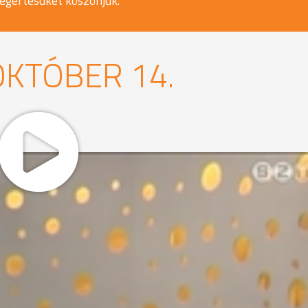
egértésüket köszönjük.
OKTÓBER 14.