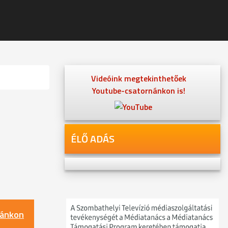
Videóink megtekinthetőek
Youtube-csatornánkon is!
ÉLŐ ADÁS
nánkon