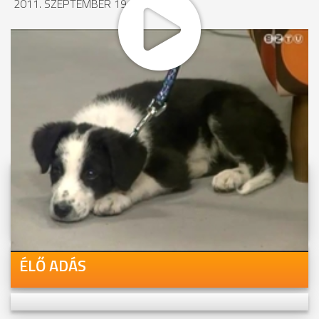
2011. SZEPTEMBER 19., 14:11
MEGOSZTÁS
Videóink megtekinthetőek
Youtube-csatornánkon is!
ÉLŐ ADÁS