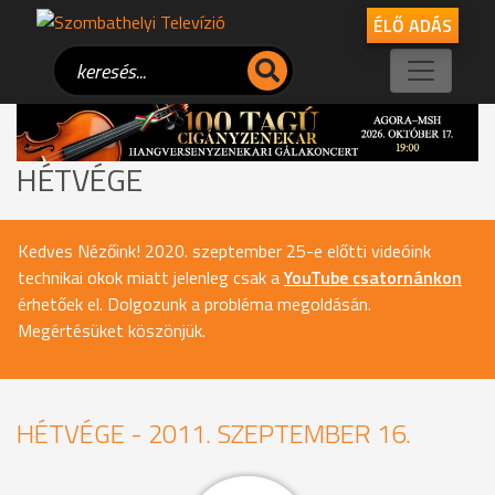
ÉLŐ ADÁS
HÉTVÉGE
Kedves Nézőink! 2020. szeptember 25-e előtti videóink
technikai okok miatt jelenleg csak a
YouTube csatornánkon
érhetőek el. Dolgozunk a probléma megoldásán.
Megértésüket köszönjük.
HÉTVÉGE - 2011. SZEPTEMBER 16.