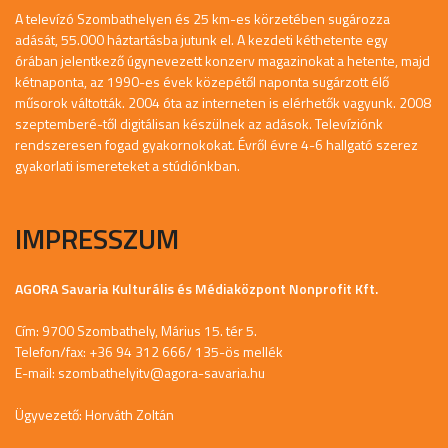
A televízó Szombathelyen és 25 km-es körzetében sugározza
adását, 55.000 háztartásba jutunk el. A kezdeti kéthetente egy
órában jelentkező úgynevezett konzerv magazinokat a hetente, majd
kétnaponta, az 1990-es évek közepétől naponta sugárzott élő
műsorok váltották. 2004 óta az interneten is elérhetők vagyunk. 2008
szeptemberé-től digitálisan készülnek az adások. Televíziónk
rendszeresen fogad gyakornokokat. Évről évre 4-6 hallgató szerez
gyakorlati ismereteket a stúdiónkban.
IMPRESSZUM
AGORA Savaria Kulturális és Médiaközpont Nonprofit Kft.
Cím: 9700 Szombathely, Márius 15. tér 5.
Telefon/fax: +36 94 312 666/ 135-ös mellék
E-mail:
szombathelyitv@agora-savaria.hu
Ügyvezető: Horváth Zoltán