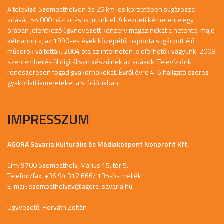
A televízó Szombathelyen és 25 km-es körzetében sugározza
adását, 55.000 háztartásba jutunk el. A kezdeti kéthetente egy
órában jelentkező úgynevezett konzerv magazinokat a hetente, majd
kétnaponta, az 1990-es évek közepétől naponta sugárzott élő
műsorok váltották. 2004 óta az interneten is elérhetők vagyunk. 2008
szeptemberé-től digitálisan készülnek az adások. Televíziónk
rendszeresen fogad gyakornokokat. Évről évre 4-6 hallgató szerez
gyakorlati ismereteket a stúdiónkban.
IMPRESSZUM
AGORA Savaria Kulturális és Médiaközpont Nonprofit Kft.
Cím: 9700 Szombathely, Márius 15. tér 5.
Telefon/fax: +36 94 312 666/ 135-ös mellék
E-mail:
szombathelyitv@agora-savaria.hu
Ügyvezető: Horváth Zoltán