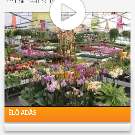
2011. OKTÓBER 03., 11:49
MEGOSZTÁS
Videóink megtekinthetőek
Youtube-csatornánkon is!
ÉLŐ ADÁS