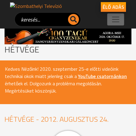
ÉLŐ ADÁS
HÉTVÉGE
Kedves Nézőink! 2020. szeptember 25-e előtti videóink
technikai okok miatt jelenleg csak a
YouTube csatornánkon
érhetőek el. Dolgozunk a probléma megoldásán.
Megértésüket köszönjük.
HÉTVÉGE - 2012. AUGUSZTUS 24.