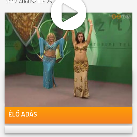
2012. AUGUSZTUS 25., 13:26
MEGOSZTÁS
Videóink megtekinthetőek
Youtube-csatornánkon is!
ÉLŐ ADÁS