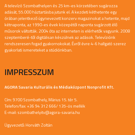
A televízó Szombathelyen és 25 km-es körzetében sugározza
adását, 55.000 háztartásba jutunk el. A kezdeti kéthetente egy
órában jelentkező úgynevezett konzerv magazinokat a hetente, majd
kétnaponta, az 1990-es évek közepétől naponta sugárzott élő
műsorok váltották. 2004 óta az interneten is elérhetők vagyunk. 2008
szeptemberé-től digitálisan készülnek az adások. Televíziónk
rendszeresen fogad gyakornokokat. Évről évre 4-6 hallgató szerez
gyakorlati ismereteket a stúdiónkban.
IMPRESSZUM
AGORA Savaria Kulturális és Médiaközpont Nonprofit Kft.
Cím: 9700 Szombathely, Márius 15. tér 5.
Telefon/fax: +36 94 312 666/ 135-ös mellék
E-mail:
szombathelyitv@agora-savaria.hu
Ügyvezető: Horváth Zoltán