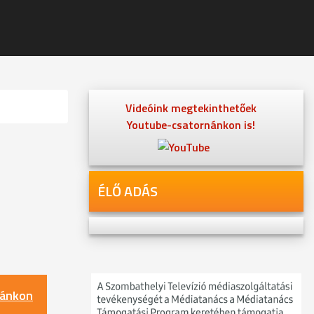
Videóink megtekinthetőek
Youtube-csatornánkon is!
ÉLŐ ADÁS
nánkon