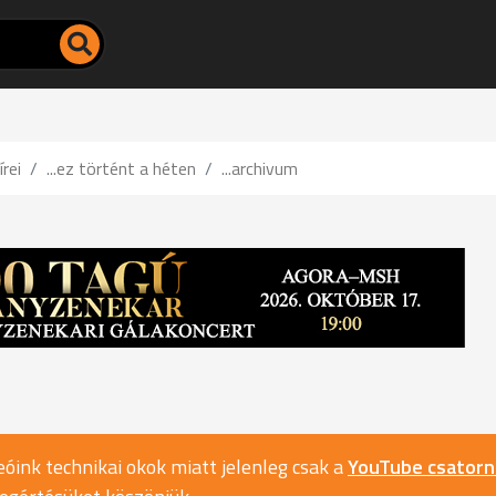
írei
...ez történt a héten
...archivum
óink technikai okok miatt jelenleg csak a
YouTube csator