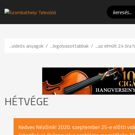
...videós anyagok
...legolvasottabbak
...az elmúlt 24 óra h
HÉTVÉGE
Kedves Nézőink! 2020. szeptember 25-e előtti vide