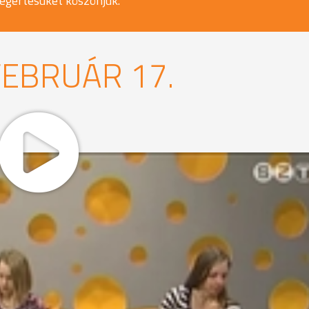
egértésüket köszönjük.
FEBRUÁR 17.