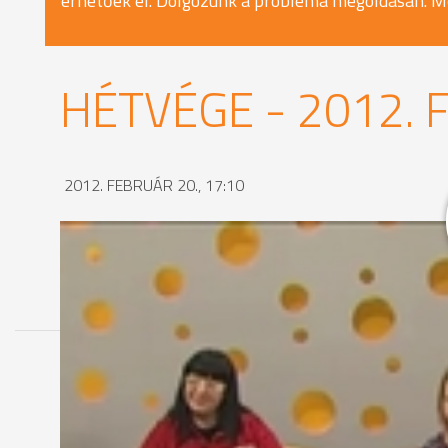
érhetőek el. Dolgozunk a probléma megoldásán. M
HÉTVÉGE - 2012. 
2012. FEBRUÁR 20., 17:10
MEGOSZTÁS