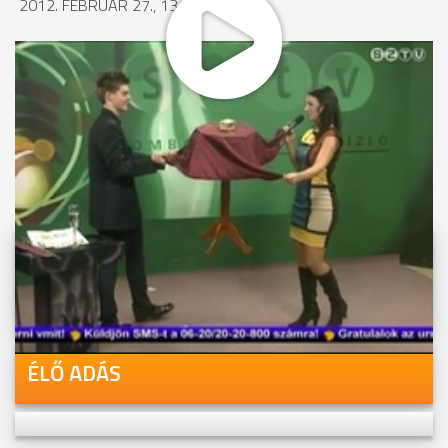
2012. FEBRUÁR 27., 13:49
MEGOSZTÁS
Videóink megtekinthetőek
Youtube-csatornánkon is!
ÉLŐ ADÁS