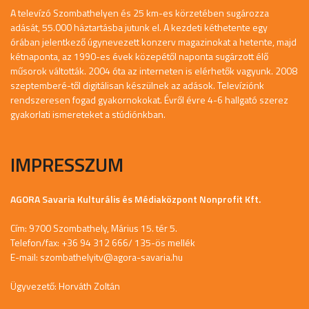
A televízó Szombathelyen és 25 km-es körzetében sugározza
adását, 55.000 háztartásba jutunk el. A kezdeti kéthetente egy
órában jelentkező úgynevezett konzerv magazinokat a hetente, majd
kétnaponta, az 1990-es évek közepétől naponta sugárzott élő
műsorok váltották. 2004 óta az interneten is elérhetők vagyunk. 2008
szeptemberé-től digitálisan készülnek az adások. Televíziónk
rendszeresen fogad gyakornokokat. Évről évre 4-6 hallgató szerez
gyakorlati ismereteket a stúdiónkban.
IMPRESSZUM
AGORA Savaria Kulturális és Médiaközpont Nonprofit Kft.
Cím: 9700 Szombathely, Márius 15. tér 5.
Telefon/fax: +36 94 312 666/ 135-ös mellék
E-mail:
szombathelyitv@agora-savaria.hu
Ügyvezető: Horváth Zoltán