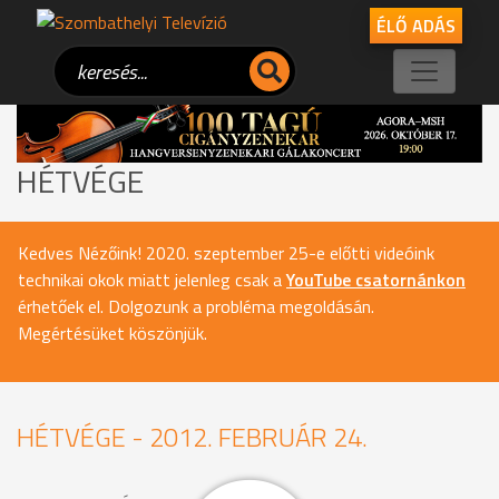
ÉLŐ ADÁS
HÉTVÉGE
Kedves Nézőink! 2020. szeptember 25-e előtti videóink
technikai okok miatt jelenleg csak a
YouTube csatornánkon
érhetőek el. Dolgozunk a probléma megoldásán.
Megértésüket köszönjük.
HÉTVÉGE - 2012. FEBRUÁR 24.