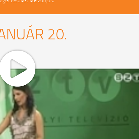
egértésüket köszönjük.
JANUÁR 20.