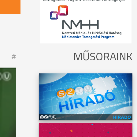
MŰSORAINK