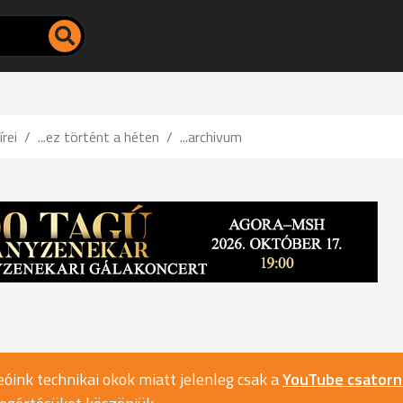
írei
...ez történt a héten
...archivum
óink technikai okok miatt jelenleg csak a
YouTube csator