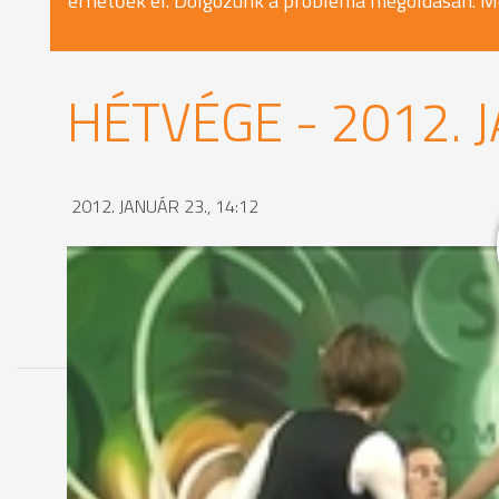
érhetőek el. Dolgozunk a probléma megoldásán. M
HÉTVÉGE - 2012. 
2012. JANUÁR 23., 14:12
MEGOSZTÁS