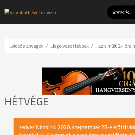
...videós anyagok
...legolvasottabbak
...az elmúlt 24 óra h
HÉTVÉGE
Kedves Nézőink! 2020. szeptember 25-e előtti vide