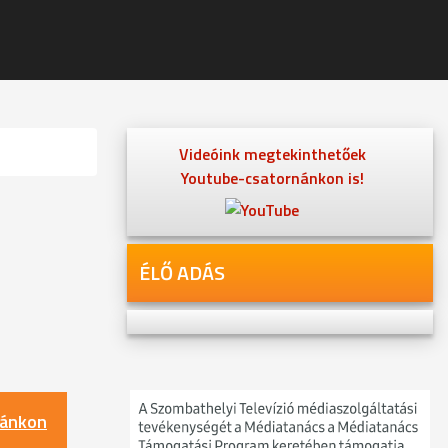
Videóink megtekinthetőek
Youtube-csatornánkon is!
ÉLŐ ADÁS
nánkon