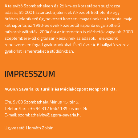
A televízó Szombathelyen és 25 km-es körzetében sugározza
adását, 55.000 háztartásba jutunk el. A kezdeti kéthetente egy
órában jelentkező úgynevezett konzerv magazinokat a hetente, majd
kétnaponta, az 1990-es évek közepétől naponta sugárzott élő
műsorok váltották. 2004 óta az interneten is elérhetők vagyunk. 2008
szeptemberé-től digitálisan készülnek az adások. Televíziónk
rendszeresen fogad gyakornokokat. Évről évre 4-6 hallgató szerez
gyakorlati ismereteket a stúdiónkban.
IMPRESSZUM
AGORA Savaria Kulturális és Médiaközpont Nonprofit Kft.
Cím: 9700 Szombathely, Márius 15. tér 5.
Telefon/fax: +36 94 312 666/ 135-ös mellék
E-mail:
szombathelyitv@agora-savaria.hu
Ügyvezető: Horváth Zoltán