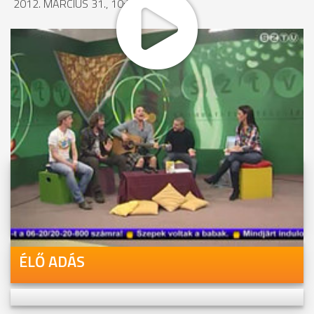
2012. MÁRCIUS 31., 10:34
MEGOSZTÁS
Videóink megtekinthetőek
Youtube-csatornánkon is!
ÉLŐ ADÁS