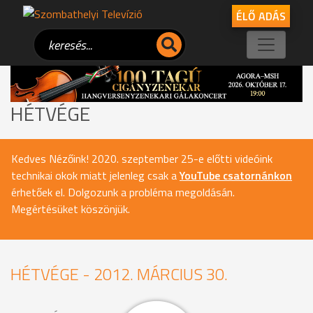
ÉLŐ ADÁS
HÉTVÉGE
Kedves Nézőink! 2020. szeptember 25-e előtti videóink
technikai okok miatt jelenleg csak a
YouTube csatornánkon
érhetőek el. Dolgozunk a probléma megoldásán.
Megértésüket köszönjük.
HÉTVÉGE - 2012. MÁRCIUS 30.