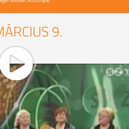
egértésüket köszönjük.
MÁRCIUS 9.