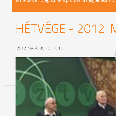
érhetőek el. Dolgozunk a probléma megoldásán. M
HÉTVÉGE - 2012. 
2012. MÁRCIUS 10., 16:13
MEGOSZTÁS