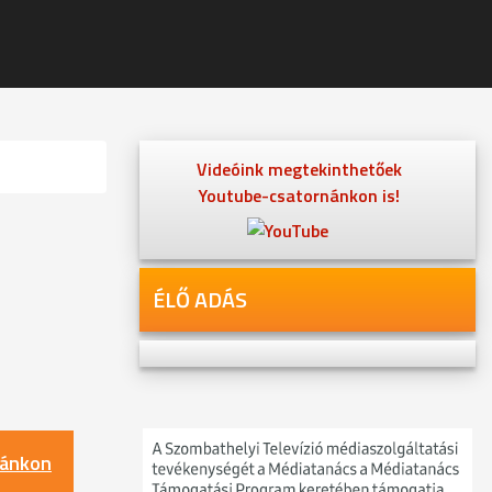
Videóink megtekinthetőek
Youtube-csatornánkon is!
ÉLŐ ADÁS
nánkon