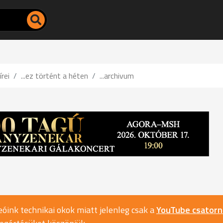
írei
...ez történt a héten
...archivum
óink technikai okok miatt jelenleg csak a
YouTube csator