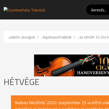
...videós anyagok
...legolvasottabbak
...az elmúlt 24 óra h
HÉTVÉGE
Kedves Nézőink! 2020. szeptember 25-e előtti vide