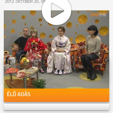
2012. OKTÓBER 20., 09:48
MEGOSZTÁS
Videóink megtekinthetőek
Youtube-csatornánkon is!
ÉLŐ ADÁS