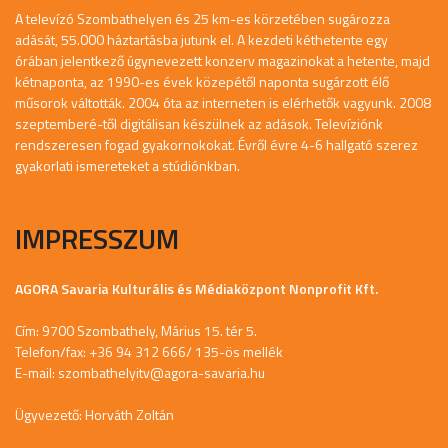
A televízó Szombathelyen és 25 km-es körzetében sugározza
adását, 55.000 háztartásba jutunk el. A kezdeti kéthetente egy
órában jelentkező úgynevezett konzerv magazinokat a hetente, majd
kétnaponta, az 1990-es évek közepétől naponta sugárzott élő
műsorok váltották. 2004 óta az interneten is elérhetők vagyunk. 2008
szeptemberé-től digitálisan készülnek az adások. Televíziónk
rendszeresen fogad gyakornokokat. Évről évre 4-6 hallgató szerez
gyakorlati ismereteket a stúdiónkban.
IMPRESSZUM
AGORA Savaria Kulturális és Médiaközpont Nonprofit Kft.
Cím: 9700 Szombathely, Márius 15. tér 5.
Telefon/fax: +36 94 312 666/ 135-ös mellék
E-mail:
szombathelyitv@agora-savaria.hu
Ügyvezető: Horváth Zoltán