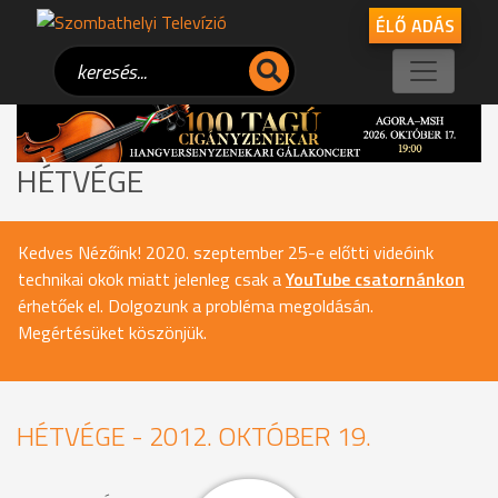
ÉLŐ ADÁS
HÉTVÉGE
Kedves Nézőink! 2020. szeptember 25-e előtti videóink
technikai okok miatt jelenleg csak a
YouTube csatornánkon
érhetőek el. Dolgozunk a probléma megoldásán.
Megértésüket köszönjük.
HÉTVÉGE - 2012. OKTÓBER 19.