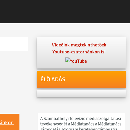
Videóink megtekinthetőek
Youtube-csatornánkon is!
ÉLŐ ADÁS
nánkon