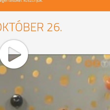
egértésüket köszönjük.
OKTÓBER 26.