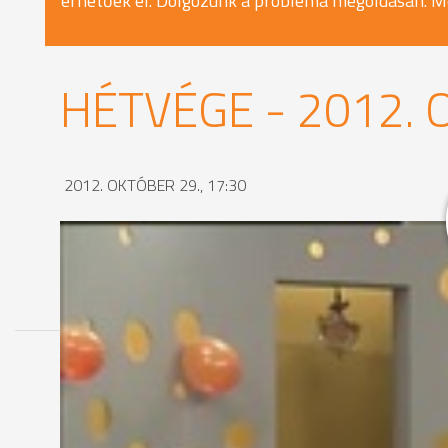
érhetőek el. Dolgozunk a probléma megoldásán. M
HÉTVÉGE - 2012. 
2012. OKTÓBER 29., 17:30
MEGOSZTÁS