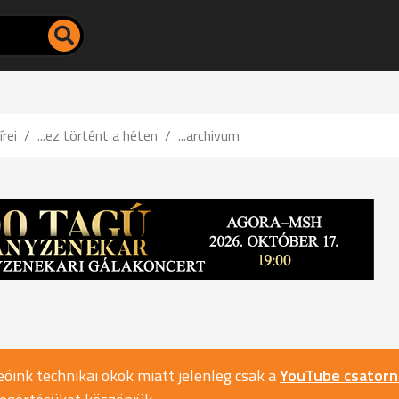
írei
...ez történt a héten
...archivum
óink technikai okok miatt jelenleg csak a
YouTube csator