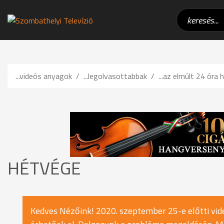
...videós anyagok
...legolvasottabbak
...az elmúlt 24 óra h
HÉTVÉGE
Kedves Nézőink! 2020. szeptember 25-e előtti vide