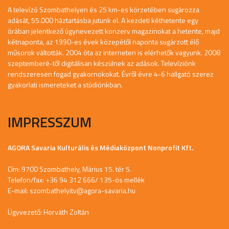
A televízó Szombathelyen és 25 km-es körzetében sugározza
adását, 55.000 háztartásba jutunk el. A kezdeti kéthetente egy
órában jelentkező úgynevezett konzerv magazinokat a hetente, majd
kétnaponta, az 1990-es évek közepétől naponta sugárzott élő
műsorok váltották. 2004 óta az interneten is elérhetők vagyunk. 2008
szeptemberé-től digitálisan készülnek az adások. Televíziónk
rendszeresen fogad gyakornokokat. Évről évre 4-6 hallgató szerez
gyakorlati ismereteket a stúdiónkban.
IMPRESSZUM
AGORA Savaria Kulturális és Médiaközpont Nonprofit Kft.
Cím: 9700 Szombathely, Márius 15. tér 5.
Telefon/fax: +36 94 312 666/ 135-ös mellék
E-mail:
szombathelyitv@agora-savaria.hu
Ügyvezető: Horváth Zoltán