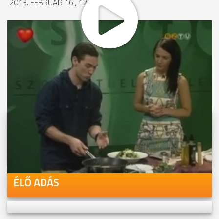
2013. FEBRUÁR 16., 12:23
MEGOSZTÁS
Videóink megtekinthetőek
Youtube-csatornánkon is!
ÉLŐ ADÁS