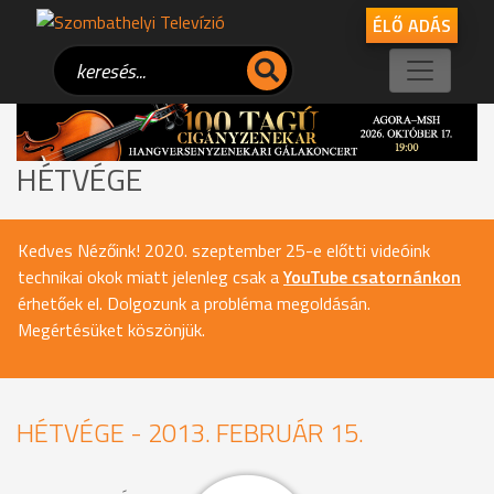
ÉLŐ ADÁS
HÉTVÉGE
Kedves Nézőink! 2020. szeptember 25-e előtti videóink
technikai okok miatt jelenleg csak a
YouTube csatornánkon
érhetőek el. Dolgozunk a probléma megoldásán.
Megértésüket köszönjük.
HÉTVÉGE - 2013. FEBRUÁR 15.