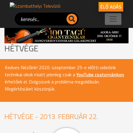
ÉLŐ ADÁS
HÉTVÉGE
Kedves Nézőink! 2020. szeptember 25-e előtti videóink
technikai okok miatt jelenleg csak a
YouTube csatornánkon
érhetőek el. Dolgozunk a probléma megoldásán.
Megértésüket köszönjük.
HÉTVÉGE - 2013. FEBRUÁR 22.