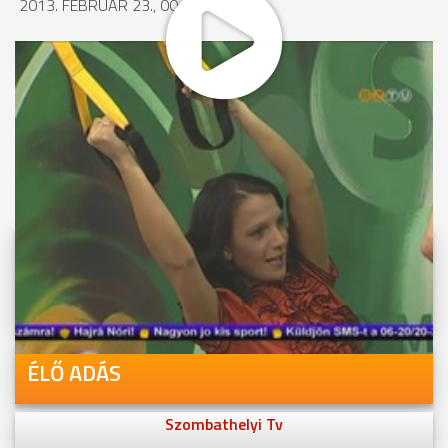
2013. FEBRUÁR 23., 00:17
MEGOSZTÁS
Videóink megtekinthetőek
Youtube-csatornánkon is!
ÉLŐ ADÁS
Szombathelyi Tv