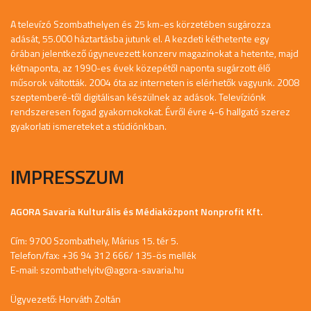
A televízó Szombathelyen és 25 km-es körzetében sugározza
adását, 55.000 háztartásba jutunk el. A kezdeti kéthetente egy
órában jelentkező úgynevezett konzerv magazinokat a hetente, majd
kétnaponta, az 1990-es évek közepétől naponta sugárzott élő
műsorok váltották. 2004 óta az interneten is elérhetők vagyunk. 2008
szeptemberé-től digitálisan készülnek az adások. Televíziónk
rendszeresen fogad gyakornokokat. Évről évre 4-6 hallgató szerez
gyakorlati ismereteket a stúdiónkban.
IMPRESSZUM
AGORA Savaria Kulturális és Médiaközpont Nonprofit Kft.
Cím: 9700 Szombathely, Márius 15. tér 5.
Telefon/fax: +36 94 312 666/ 135-ös mellék
E-mail:
szombathelyitv@agora-savaria.hu
Ügyvezető: Horváth Zoltán