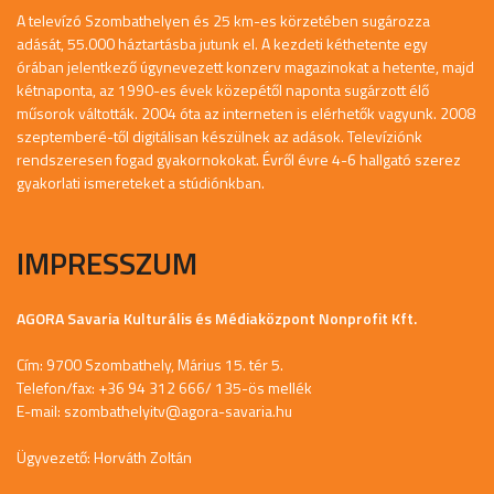
A televízó Szombathelyen és 25 km-es körzetében sugározza
adását, 55.000 háztartásba jutunk el. A kezdeti kéthetente egy
órában jelentkező úgynevezett konzerv magazinokat a hetente, majd
kétnaponta, az 1990-es évek közepétől naponta sugárzott élő
műsorok váltották. 2004 óta az interneten is elérhetők vagyunk. 2008
szeptemberé-től digitálisan készülnek az adások. Televíziónk
rendszeresen fogad gyakornokokat. Évről évre 4-6 hallgató szerez
gyakorlati ismereteket a stúdiónkban.
IMPRESSZUM
AGORA Savaria Kulturális és Médiaközpont Nonprofit Kft.
Cím: 9700 Szombathely, Márius 15. tér 5.
Telefon/fax: +36 94 312 666/ 135-ös mellék
E-mail:
szombathelyitv@agora-savaria.hu
Ügyvezető: Horváth Zoltán