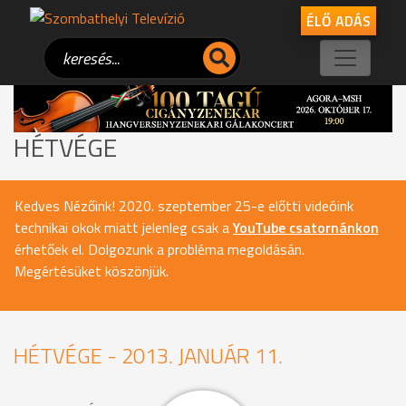
ÉLŐ ADÁS
HÉTVÉGE
Kedves Nézőink! 2020. szeptember 25-e előtti videóink
technikai okok miatt jelenleg csak a
YouTube csatornánkon
érhetőek el. Dolgozunk a probléma megoldásán.
Megértésüket köszönjük.
HÉTVÉGE - 2013. JANUÁR 11.