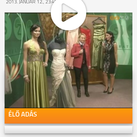
2013. JANUÁR 12., 23:40
MEGOSZTÁS
Videóink megtekinthetőek
Youtube-csatornánkon is!
ÉLŐ ADÁS